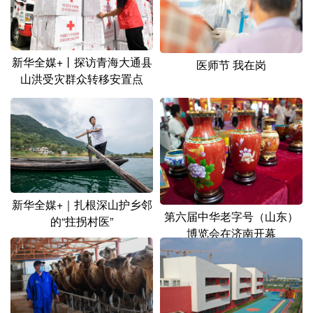
新华全媒+丨探访青海大通县
医师节 我在岗
山洪受灾群众转移安置点
新华全媒+｜扎根深山护乡邻
第六届中华老字号（山东）
的“拄拐村医”
博览会在济南开幕