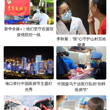
山东
河南
湖北
湖南
广东
广西
海南
重庆
四川
贵州
云南
西藏
新华全媒+｜他们坚守在援琼
陕西
甘肃
青海
宁夏
疫情防控一线
李秋菊：“医”心守护山村百姓
新疆
内蒙古
黑龙江
健康
多语种频道
English
Español
Français
عربى
Русский язык
日本語
한국어
海口举行中国医师节主题灯
中国援乌干达医疗队的“别样
光秀
医师节”
Deutsch
Português