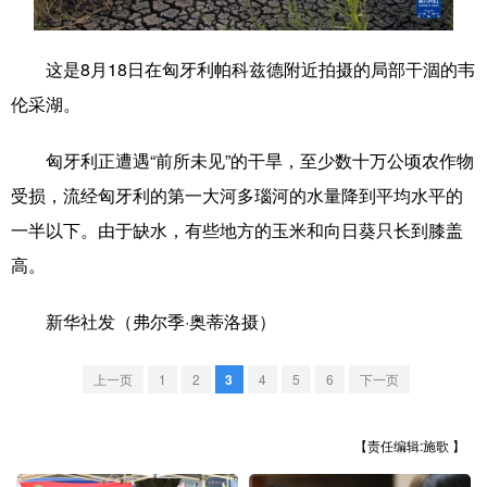
学术中国
乡村振兴
银龄
溯源中国
这是8月18日在匈牙利帕科兹德附近拍摄的局部干涸的韦
城市
旅游
能源
会展
伦采湖。
彩票
娱乐
时尚
悦读
匈牙利正遭遇“前所未见”的干旱，至少数十万公顷农作物
公益
一带一路
亚太网
上市公司
受损，流经匈牙利的第一大河多瑙河的水量降到平均水平的
文化产业
一半以下。由于缺水，有些地方的玉米和向日葵只长到膝盖
高。
地方频道
新华社发（弗尔季·奥蒂洛摄）
北京
天津
河北
山西
上一页
1
2
3
4
5
6
下一页
辽宁
吉林
上海
江苏
【责任编辑:施歌 】
浙江
安徽
福建
江西