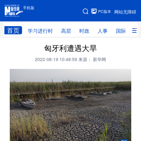
手机版
手机版
PC版本
网站无障碍
网站地图
首页
学习进行时
高层
时政
人事
国际
财
匈牙利遭遇大旱
学习进行时
高层
时政
人事
2022-08-19 10:48:59
来源： 新华网
国际
财经
网评
港澳
台湾
思客智库
全球连线
教育
科技
科创
量子
体育
文化
书画
健康
军事
访谈
视频
图片
政务
法律
中央文件
金融
汽车
食品
人居
信息化
数字经济