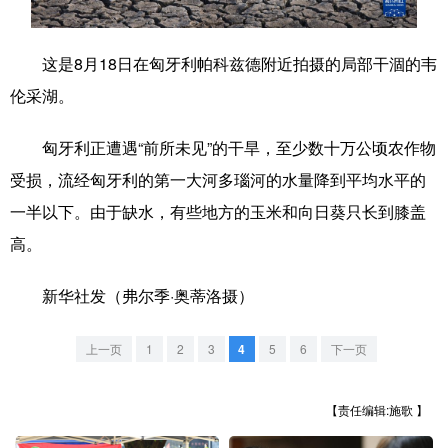
学术中国
乡村振兴
银龄
溯源中国
这是8月18日在匈牙利帕科兹德附近拍摄的局部干涸的韦
城市
旅游
能源
会展
伦采湖。
彩票
娱乐
时尚
悦读
匈牙利正遭遇“前所未见”的干旱，至少数十万公顷农作物
公益
一带一路
亚太网
上市公司
受损，流经匈牙利的第一大河多瑙河的水量降到平均水平的
文化产业
一半以下。由于缺水，有些地方的玉米和向日葵只长到膝盖
高。
地方频道
新华社发（弗尔季·奥蒂洛摄）
北京
天津
河北
山西
上一页
1
2
3
4
5
6
下一页
辽宁
吉林
上海
江苏
【责任编辑:施歌 】
浙江
安徽
福建
江西