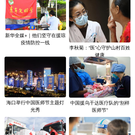
山东
河南
湖北
湖南
广东
广西
海南
重庆
四川
贵州
云南
西藏
新华全媒+｜他们坚守在援琼
陕西
甘肃
青海
宁夏
疫情防控一线
李秋菊：“医”心守护山村百姓
新疆
内蒙古
黑龙江
健康
多语种频道
English
Español
Français
عربى
Русский язык
日本語
한국어
海口举行中国医师节主题灯
中国援乌干达医疗队的“别样
光秀
医师节”
Deutsch
Português