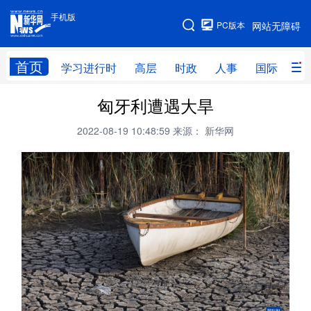
手机版
手机版
PC版本
网站无障碍
网站地图
首页
学习进行时
高层
时政
人事
国际
财
匈牙利遭遇大旱
学习进行时
高层
时政
人事
2022-08-19 10:48:59
来源： 新华网
国际
财经
网评
港澳
台湾
思客智库
全球连线
教育
科技
科创
量子
体育
文化
书画
健康
军事
访谈
视频
图片
政务
法律
中央文件
金融
汽车
食品
人居
信息化
数字经济