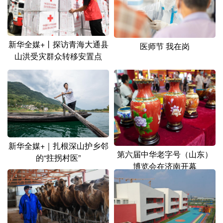
新华全媒+丨探访青海大通县
医师节 我在岗
山洪受灾群众转移安置点
新华全媒+｜扎根深山护乡邻
第六届中华老字号（山东）
的“拄拐村医”
博览会在济南开幕