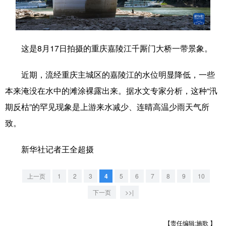
学术中国
乡村振兴
银龄
溯源中国
城市
旅游
能源
会展
这是8月17日拍摄的重庆嘉陵江千厮门大桥一带景象。
彩票
娱乐
时尚
悦读
近期，流经重庆主城区的嘉陵江的水位明显降低，一些
公益
一带一路
亚太网
上市公司
本来淹没在水中的滩涂裸露出来。据水文专家分析，这种“汛
文化产业
期反枯”的罕见现象是上游来水减少、连晴高温少雨天气所
致。
地方频道
新华社记者王全超摄
北京
天津
河北
山西
上一页
1
2
3
4
5
6
7
8
9
10
辽宁
吉林
上海
江苏
下一页
>>|
浙江
安徽
福建
江西
【责任编辑:施歌 】