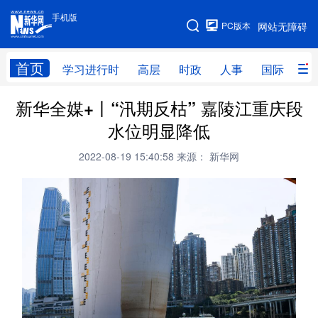
手机版
手机版
PC版本
网站无障碍
网站地图
首页
学习进行时
高层
时政
人事
国际
财
新华全媒+丨“汛期反枯” 嘉陵江重庆段
学习进行时
高层
时政
人事
水位明显降低
国际
财经
网评
港澳
2022-08-19 15:40:58
来源： 新华网
台湾
思客智库
全球连线
教育
科技
科创
量子
体育
文化
书画
健康
军事
访谈
视频
图片
政务
法律
中央文件
金融
汽车
食品
人居
信息化
数字经济