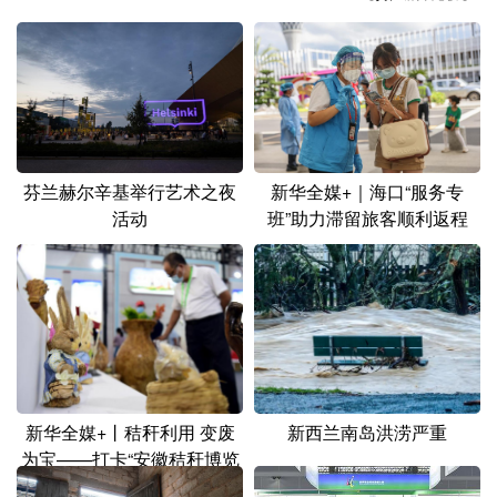
山东
河南
湖北
湖南
广东
广西
海南
重庆
四川
贵州
云南
西藏
陕西
甘肃
青海
宁夏
芬兰赫尔辛基举行艺术之夜
新华全媒+｜海口“服务专
新疆
内蒙古
黑龙江
活动
班”助力滞留旅客顺利返程
多语种频道
English
Español
Français
عربى
Русский язык
日本語
한국어
Deutsch
Português
新华全媒+丨秸秆利用 变废
新西兰南岛洪涝严重
为宝——打卡“安徽秸秆博览
会”