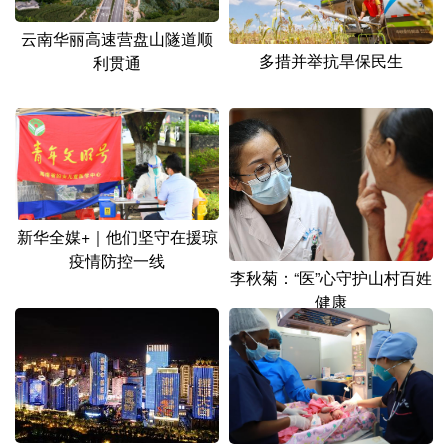
云南华丽高速营盘山隧道顺
多措并举抗旱保民生
利贯通
新华全媒+｜他们坚守在援琼
疫情防控一线
李秋菊：“医”心守护山村百姓
健康