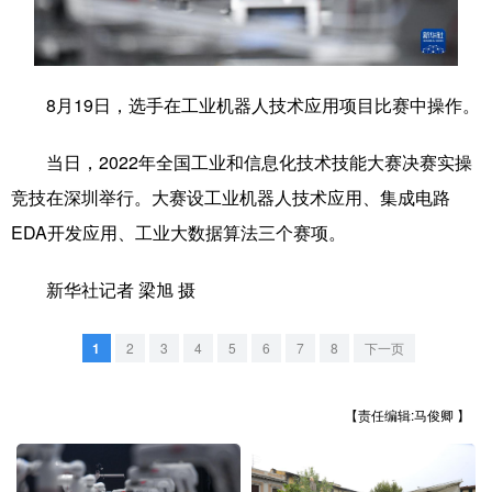
学术中国
乡村振兴
银龄
溯源中国
城市
旅游
能源
会展
8月19日，选手在工业机器人技术应用项目比赛中操作。
彩票
娱乐
时尚
悦读
当日，2022年全国工业和信息化技术技能大赛决赛实操
公益
一带一路
亚太网
上市公司
竞技在深圳举行。大赛设工业机器人技术应用、集成电路
文化产业
EDA开发应用、工业大数据算法三个赛项。
新华社记者 梁旭 摄
地方频道
1
2
3
4
5
6
7
8
下一页
北京
天津
河北
山西
辽宁
吉林
上海
江苏
【责任编辑:马俊卿 】
浙江
安徽
福建
江西