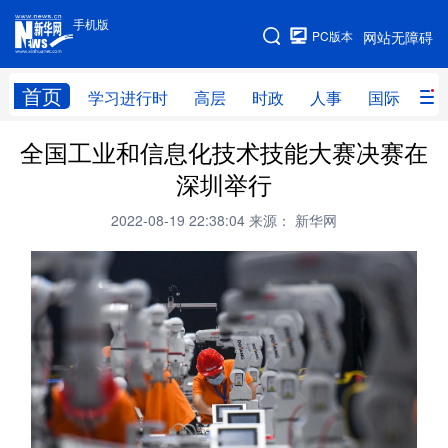
手机版
手机版
PC版本
网站无障碍
网站地图
首页
学习进行时
高层
时政
人事
国际
财
全国工业和信息化技术技能大赛决赛在
学习进行时
高层
时政
人事
深圳举行
国际
财经
网评
港澳
2022-08-19 22:38:04
来源： 新华网
台湾
思客智库
全球连线
教育
科技
科创
量子
体育
文化
书画
健康
军事
访谈
视频
图片
政务
法律
中央文件
金融
汽车
食品
人居
信息化
数字经济