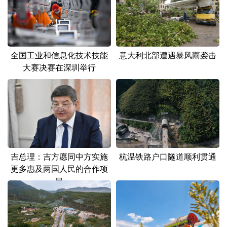
山东
河南
湖北
湖南
广东
广西
海南
重庆
四川
贵州
云南
西藏
全国工业和信息化技术技能
意大利北部遭遇暴风雨袭击
大赛决赛在深圳举行
陕西
甘肃
青海
宁夏
新疆
内蒙古
黑龙江
多语种频道
English
Español
Français
عربى
吉总理：吉方愿同中方实施
杭温铁路户口隧道顺利贯通
更多惠及两国人民的合作项
Русский язык
日本語
한국어
目
Deutsch
Português