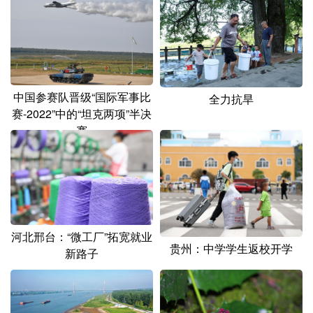
事业
山东
河南
湖北
湖南
广东
广西
海南
重庆
四川
贵州
云南
西藏
陕西
甘肃
青海
宁夏
中国参赛队晋级“国际军事比
全力抗旱
赛-2022”中的“坦克两项”半决
新疆
内蒙古
黑龙江
赛
多语种频道
English
Español
Français
عربى
Русский язык
日本語
한국어
河北邢台：“微工厂”拓宽就业
贵州：中学学生返校开学
新路子
Deutsch
Português