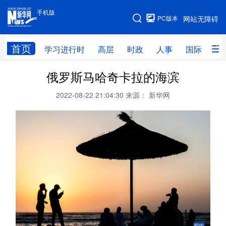
手机版
手机版
PC版本
网站无障碍
网站地图
首页
学习进行时
高层
时政
人事
国际
财
俄罗斯马哈奇卡拉的海滨
学习进行时
高层
时政
人事
2022-08-22 21:04:30
来源： 新华网
国际
财经
网评
港澳
台湾
思客智库
全球连线
教育
科技
科创
量子
体育
文化
书画
健康
军事
访谈
视频
图片
政务
法律
中央文件
金融
汽车
食品
人居
信息化
数字经济