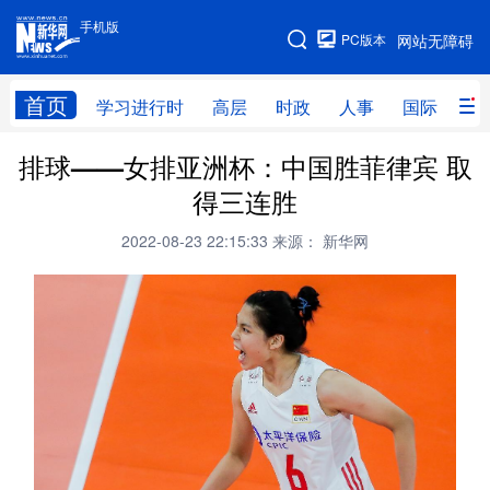
手机版
手机版
PC版本
网站无障碍
网站地图
首页
学习进行时
高层
时政
人事
国际
财
排球——女排亚洲杯：中国胜菲律宾 取
学习进行时
高层
时政
人事
得三连胜
国际
财经
网评
港澳
2022-08-23 22:15:33
来源： 新华网
台湾
思客智库
全球连线
教育
科技
科创
量子
体育
文化
书画
健康
军事
访谈
视频
图片
政务
法律
中央文件
金融
汽车
食品
人居
信息化
数字经济