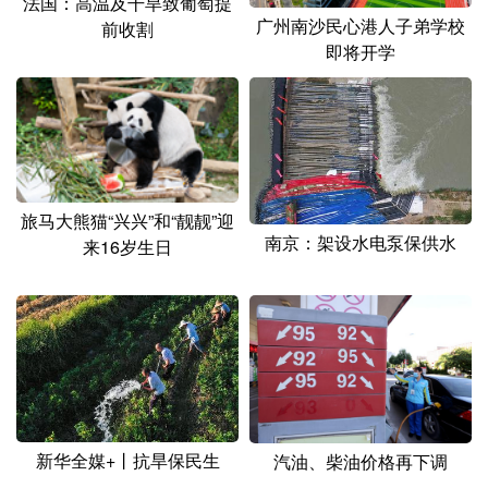
法国：高温及干旱致葡萄提
广州南沙民心港人子弟学校
前收割
即将开学
旅马大熊猫“兴兴”和“靓靓”迎
南京：架设水电泵保供水
来16岁生日
新华全媒+丨抗旱保民生
汽油、柴油价格再下调