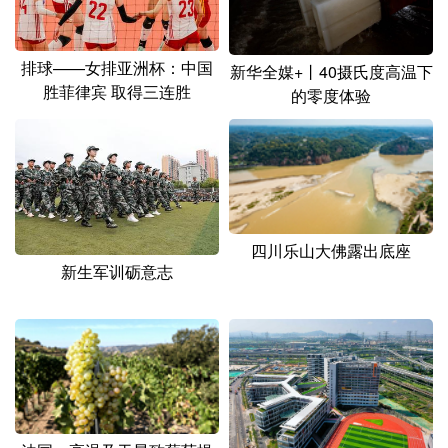
山东
河南
湖北
湖南
广东
广西
海南
重庆
排球——女排亚洲杯：中国
新华全媒+丨40摄氏度高温下
胜菲律宾 取得三连胜
四川
贵州
云南
西藏
的零度体验
陕西
甘肃
青海
宁夏
新疆
内蒙古
黑龙江
多语种频道
四川乐山大佛露出底座
新生军训砺意志
English
Español
Français
عربى
Русский язык
日本語
한국어
Deutsch
Português