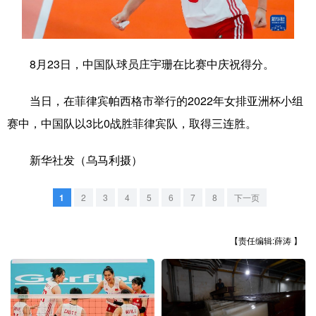
学术中国
乡村振兴
银龄
溯源中国
城市
旅游
能源
会展
8月23日，中国队球员庄宇珊在比赛中庆祝得分。
彩票
娱乐
时尚
悦读
当日，在菲律宾帕西格市举行的2022年女排亚洲杯小组
公益
一带一路
亚太网
上市公司
赛中，中国队以3比0战胜菲律宾队，取得三连胜。
文化产业
新华社发（乌马利摄）
1
2
3
4
5
6
7
8
下一页
地方频道
北京
天津
河北
山西
【责任编辑:薛涛 】
辽宁
吉林
上海
江苏
浙江
安徽
福建
江西