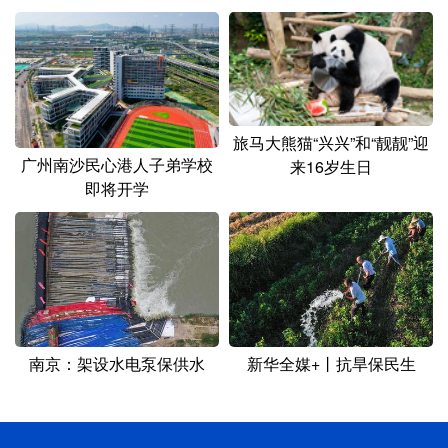
旅马大熊猫“兴兴”和“靓靓”迎
广州南沙民心港人子弟学校
来16岁生日
即将开学
南京：架设水电泵保供水
新华全媒+丨抗旱保民生