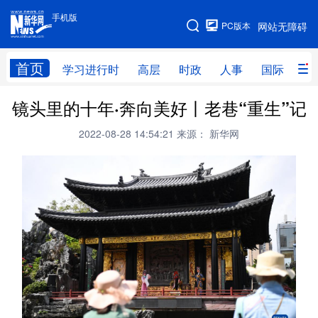
手机版
手机版
PC版本
网站无障碍
网站地图
首页
学习进行时
高层
时政
人事
国际
财
镜头里的十年·奔向美好丨老巷“重生”记
学习进行时
高层
时政
人事
2022-08-28 14:54:21
来源： 新华网
国际
财经
网评
港澳
台湾
思客智库
全球连线
教育
科技
科创
量子
体育
文化
书画
健康
军事
访谈
视频
图片
政务
法律
中央文件
金融
汽车
食品
人居
信息化
数字经济