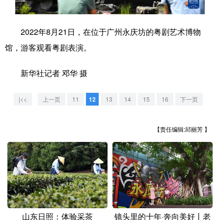
学术中国
乡村振兴
银龄
溯源中国
2022年8月21日，在位于广州永庆坊的粤剧艺术博物
城市
旅游
能源
会展
馆，游客观看粤剧表演。
彩票
娱乐
时尚
悦读
新华社记者 邓华 摄
公益
一带一路
亚太网
上市公司
|<<
上一页
11
12
13
14
15
16
下一页
文化产业
【责任编辑:邱丽芳 】
地方频道
北京
天津
河北
山西
辽宁
吉林
上海
江苏
浙江
安徽
福建
江西
山东日照：体验采茶
镜头里的十年·奔向美好丨老