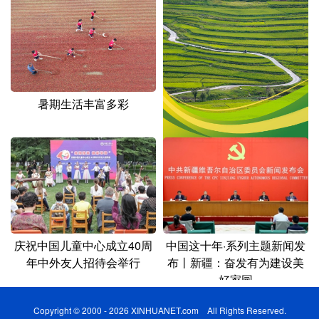
暑期生活丰富多彩
新华全媒+丨大地“调色盘” 初
秋农事忙
庆祝中国儿童中心成立40周
中国这十年·系列主题新闻发
年中外友人招待会举行
布丨新疆：奋发有为建设美
好家园
Copyright © 2000 - 2026 XINHUANET.com All Rights Reserved.