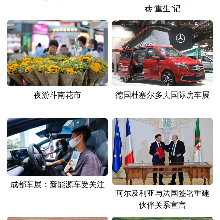
山东
河南
湖北
湖南
巷“重生”记
广东
广西
海南
重庆
四川
贵州
云南
西藏
陕西
甘肃
青海
宁夏
新疆
内蒙古
黑龙江
夜游斗南花市
德国杜塞尔多夫国际房车展
多语种频道
English
Español
Français
عربى
Русский язык
日本語
한국어
成都车展：新能源车受关注
Deutsch
Português
阿尔及利亚与法国签署重建
伙伴关系宣言