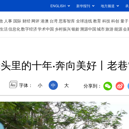
ENGLISH
新华报刊
地方频道
承
政
人事
国际
财经
网评
港澳
台湾
思客智库
全球连线
教育
科技
科创
量子
生活
信息化
数字经济
学术中国
乡村振兴
银龄
溯源中国
城市
旅游
能源
会
头里的十年·奔向美好丨老巷
字体：
小
中
大
分享到：