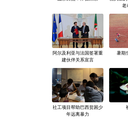
老
阿尔及利亚与法国签署重
暑期
建伙伴关系宣言
社工项目帮助巴西贫困少
年远离暴力