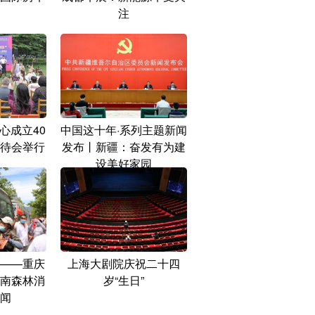
注
心成立40
中国这十年·系列主题新闻
待会举行
发布丨新疆：奋发有为建
设美好家园
——重庆
上海大剧院庆祝二十四
南森林消
岁“生日”
闻