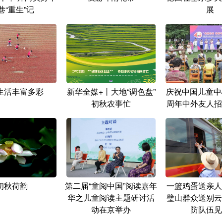
巷“重生”记
展
生活丰富多彩
新华全媒+丨大地“调色盘”
庆祝中国儿童中
初秋农事忙
周年中外友人招
初秋荷韵
第二届“童阅中国”阅读嘉年
一篮鸡蛋送亲人
华之儿童阅读主题研讨活
璧山群众送别云
动在京举办
防队伍见