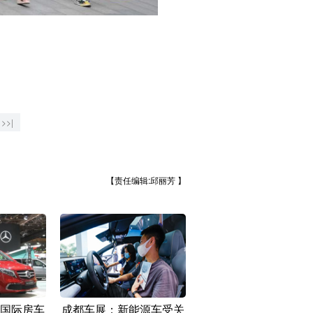
>>|
【责任编辑:邱丽芳 】
国际房车
成都车展：新能源车受关