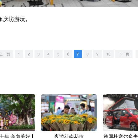
永庆坊游玩。
上一页
1
2
3
4
5
6
7
8
9
10
下一页
十年·奔向美好丨
夜游斗南花市
德国杜塞尔多夫