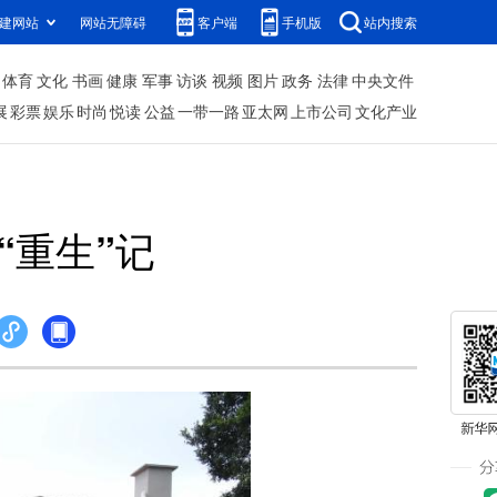
建网站
网站无障碍
客户端
手机版
站内搜索
体育
文化
书画
健康
军事
访谈
视频
图片
政务
法律
中央文件
展
彩票
娱乐
时尚
悦读
公益
一带一路
亚太网
上市公司
文化产业
“重生”记