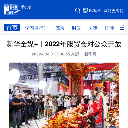
手机版
手机版
PC版本
网站无障碍
网站地图
首页
学习进行时
高层
时政
人事
国际
财
新华全媒+丨2022年服贸会对公众开放
学习进行时
高层
时政
人事
2022-09-03 17:06:55
来源： 新华网
国际
财经
网评
港澳
台湾
思客智库
全球连线
教育
科技
科创
量子
体育
文化
书画
健康
军事
访谈
视频
图片
政务
法律
中央文件
金融
汽车
食品
人居
信息化
数字经济