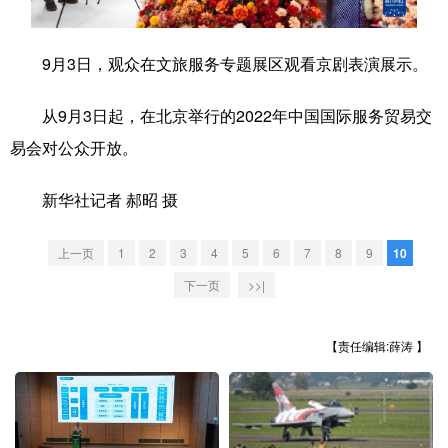
学术中国
乡村振兴
银龄
溯源中国
9月3日，观众在文旅服务专题展区观看京剧表演展示。
城市
旅游
能源
会展
从9月3日起，在北京举行的2022年中国国际服务贸易交
彩票
娱乐
时尚
悦读
易会对公众开放。
公益
一带一路
亚太网
上市公司
新华社记者 郝昭 摄
文化产业
上一页
1
2
3
4
5
6
7
8
9
10
地方频道
下一页
>>|
北京
天津
河北
山西
【责任编辑:薛涛 】
辽宁
吉林
上海
江苏
浙江
安徽
福建
江西