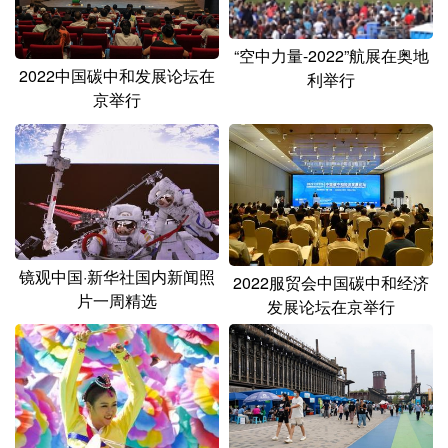
山东
河南
湖北
湖南
广东
广西
海南
重庆
“空中力量-2022”航展在奥地
2022中国碳中和发展论坛在
利举行
四川
贵州
云南
西藏
京举行
陕西
甘肃
青海
宁夏
新疆
内蒙古
黑龙江
多语种频道
镜观中国·新华社国内新闻照
2022服贸会中国碳中和经济
English
Español
Français
عربى
片一周精选
发展论坛在京举行
Русский язык
日本語
한국어
Deutsch
Português