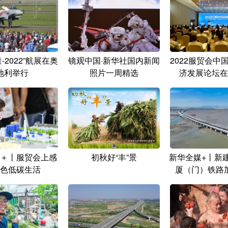
-2022”航展在奥
镜观中国·新华社国内新闻
2022服贸会中
地利举行
照片一周精选
济发展论坛在
＋丨服贸会上感
初秋好“丰”景
新华全媒+丨新
色低碳生活
厦（门）铁路