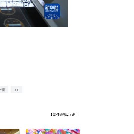
一页
>>|
【责任编辑:薛涛 】