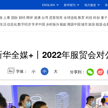
ENGLISH
新华报刊
地方频道
承
政
人事
国际
财经
网评
港澳
台湾
思客智库
全球连线
教育
科技
科创
量子
生活
信息化
数字经济
学术中国
乡村振兴
银龄
溯源中国
城市
旅游
能源
会
新华全媒+丨2022年服贸会
字体：
小
中
大
分享到：