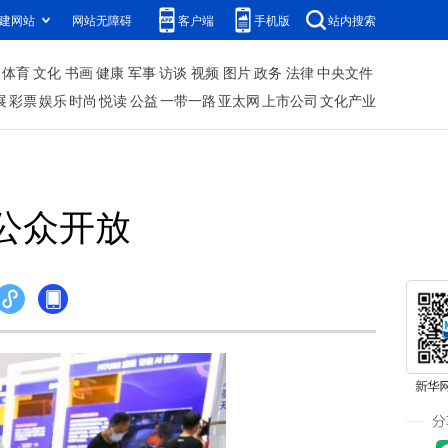
建网站
网站无障碍
客户端
手机版
站内搜索
体育
文化
书画
健康
军事
访谈
视频
图片
政务
法律
中央文件
展
彩票
娱乐
时尚
悦读
公益
一带一路
亚太网
上市公司
文化产业
对公众开放