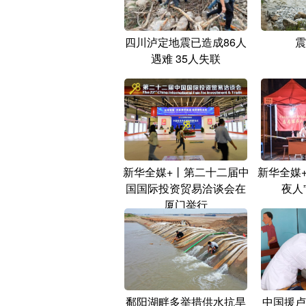
四川泸定地震已造成86人
震
遇难 35人失联
新华全媒+丨第二十二届中
新华全媒
国国际投资贸易洽谈会在
夜人
厦门举行
鄱阳湖畔多举措供水抗旱
中国援卢