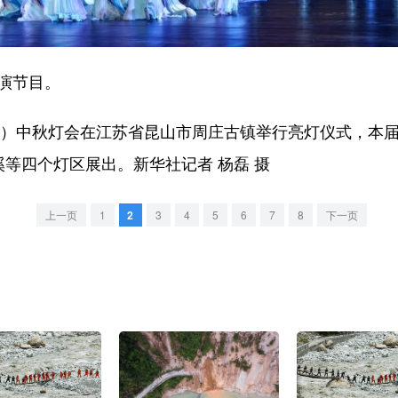
演节目。
）中秋灯会在江苏省昆山市周庄古镇举行亮灯仪式，本届灯
溪等四个灯区展出。新华社记者 杨磊 摄
上一页
1
2
3
4
5
6
7
8
下一页