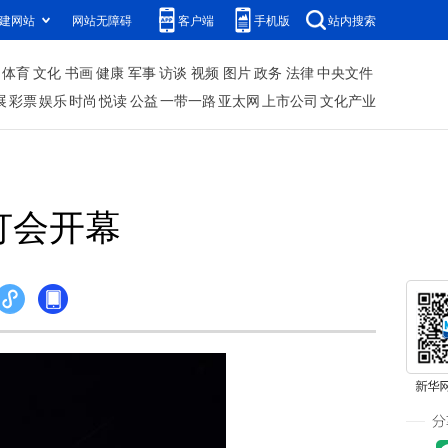
建网站
网站无障碍
客户端
手机版
站内搜索
体育
文化
书画
健康
军事
访谈
视频
图片
政务
法律
中央文件
展
彩票
娱乐
时尚
悦读
公益
一带一路
亚太网
上市公司
文化产业
灯会开幕