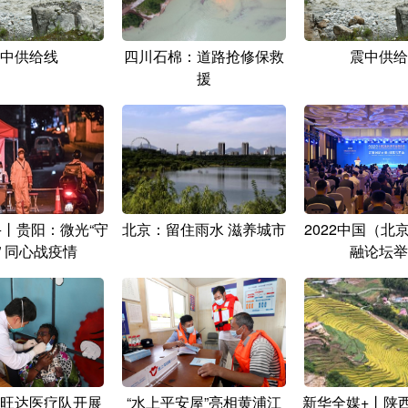
中供给线
四川石棉：道路抢修保救
震中供给
援
+丨贵阳：微光“守
北京：留住雨水 滋养城市
2022中国（北
” 同心战疫情
融论坛举
旺达医疗队开展
“水上平安屋”亮相黄浦江
新华全媒+丨陕