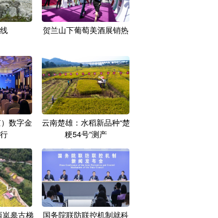
线
贺兰山下葡萄美酒展销热
京）数字金
云南楚雄：水稻新品种“楚
行
粳54号”测产
西岚皋古梯
国务院联防联控机制就科