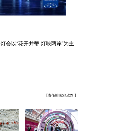
会以“花开并蒂 灯映两岸”为主
【责任编辑:张欣然 】