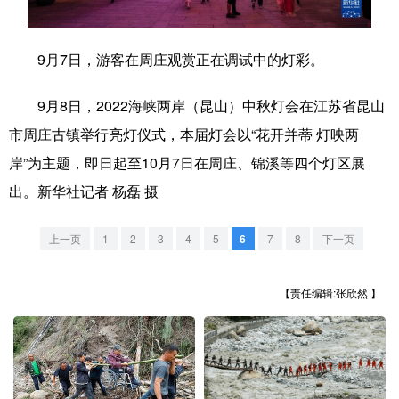
学术中国
乡村振兴
银龄
溯源中国
9月7日，游客在周庄观赏正在调试中的灯彩。
城市
旅游
能源
会展
9月8日，2022海峡两岸（昆山）中秋灯会在江苏省昆山
彩票
娱乐
时尚
悦读
市周庄古镇举行亮灯仪式，本届灯会以“花开并蒂 灯映两
公益
一带一路
亚太网
上市公司
岸”为主题，即日起至10月7日在周庄、锦溪等四个灯区展
文化产业
出。新华社记者 杨磊 摄
上一页
1
2
3
4
5
6
7
8
下一页
地方频道
北京
天津
河北
山西
【责任编辑:张欣然 】
辽宁
吉林
上海
江苏
浙江
安徽
福建
江西