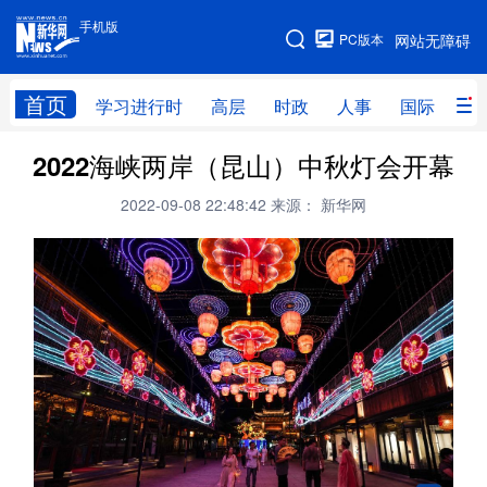
手机版
手机版
PC版本
网站无障碍
网站地图
首页
学习进行时
高层
时政
人事
国际
财
2022海峡两岸（昆山）中秋灯会开幕
学习进行时
高层
时政
人事
2022-09-08 22:48:42
来源： 新华网
国际
财经
网评
港澳
台湾
思客智库
全球连线
教育
科技
科创
量子
体育
文化
书画
健康
军事
访谈
视频
图片
政务
法律
中央文件
金融
汽车
食品
人居
信息化
数字经济