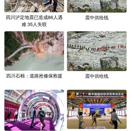
山东
河南
湖北
湖南
广东
广西
海南
重庆
四川泸定地震已造成86人遇
震中供给线
难 35人失联
四川
贵州
云南
西藏
陕西
甘肃
青海
宁夏
新疆
内蒙古
黑龙江
多语种频道
四川石棉：道路抢修保救援
震中供给线
English
Español
Français
عربى
Русский язык
日本語
한국어
Deutsch
Português