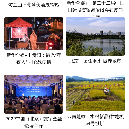
新华全媒+丨第二十二届中国
贺兰山下葡萄美酒展销热
国际投资贸易洽谈会在厦门
举行
新华全媒+丨贵阳：微光“守
北京：留住雨水 滋养城市
夜人” 同心战疫情
云南楚雄：水稻新品种“楚粳
2022中国（北京）数字金融
54号”测产
论坛举行