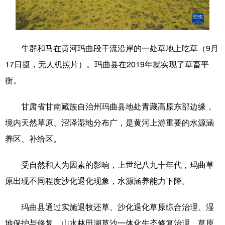
学术中国
乡村振兴
银龄
溯源中国
城市
旅游
能源
会展
牛群和马在黄河玛曲段干流沿岸的一处草地上吃草（9月
彩票
娱乐
时尚
悦读
17日摄，无人机照片）。玛曲县在2019年就实现了草畜平
衡。
公益
一带一路
亚太网
上市公司
文化产业
甘肃省甘南藏族自治州玛曲县地处青藏高原东部边缘，
境内天然草原、沼泽湿地分布广，是黄河上游重要的水源涵
养区、补给区。
地方频道
受自然和人为因素的影响，上世纪八九十年代，玛曲草
北京
天津
河北
山西
原出现不同程度沙化退化现象，水源涵养能力下降。
辽宁
吉林
上海
江苏
玛曲县通过实施退牧还草、沙化退化草原综合治理、湿
浙江
安徽
福建
江西
地保护与修复、山水林田湖草沙一体化生态修复治理、草原