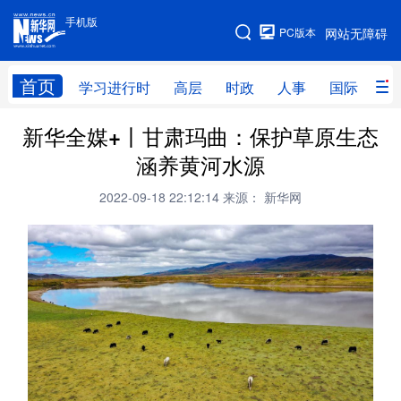
手机版
手机版
PC版本
网站无障碍
网站地图
首页
学习进行时
高层
时政
人事
国际
财
新华全媒+丨甘肃玛曲：保护草原生态
学习进行时
高层
时政
人事
涵养黄河水源
国际
财经
网评
港澳
2022-09-18 22:12:14
来源： 新华网
台湾
思客智库
全球连线
教育
科技
科创
量子
体育
文化
书画
健康
军事
访谈
视频
图片
政务
法律
中央文件
金融
汽车
食品
人居
信息化
数字经济