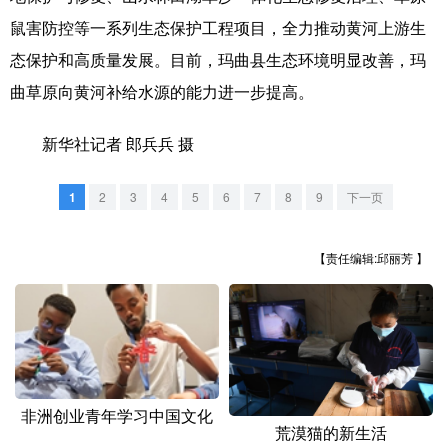
山东
河南
湖北
湖南
鼠害防控等一系列生态保护工程项目，全力推动黄河上游生
广东
广西
海南
重庆
态保护和高质量发展。目前，玛曲县生态环境明显改善，玛
曲草原向黄河补给水源的能力进一步提高。
四川
贵州
云南
西藏
陕西
甘肃
青海
宁夏
新华社记者 郎兵兵 摄
新疆
内蒙古
黑龙江
1
2
3
4
5
6
7
8
9
下一页
多语种频道
【责任编辑:邱丽芳 】
English
Español
Français
عربى
Русский язык
日本語
한국어
Deutsch
Português
非洲创业青年学习中国文化
荒漠猫的新生活