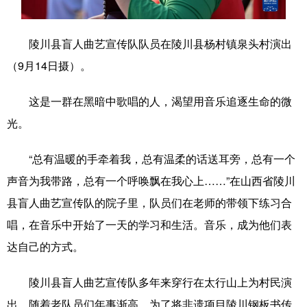
学术中国
乡村振兴
银龄
溯源中国
陵川县盲人曲艺宣传队队员在陵川县杨村镇泉头村演出
城市
旅游
能源
会展
（9月14日摄）。
彩票
娱乐
时尚
悦读
这是一群在黑暗中歌唱的人，渴望用音乐追逐生命的微
公益
一带一路
亚太网
上市公司
光。
文化产业
“总有温暖的手牵着我，总有温柔的话送耳旁，总有一个
声音为我带路，总有一个呼唤飘在我心上……”在山西省陵川
地方频道
县盲人曲艺宣传队的院子里，队员们在老师的带领下练习合
唱，在音乐中开始了一天的学习和生活。音乐，成为他们表
北京
天津
河北
山西
达自己的方式。
辽宁
吉林
上海
江苏
陵川县盲人曲艺宣传队多年来穿行在太行山上为村民演
浙江
安徽
福建
江西
出。随着老队员们年事渐高，为了将非遗项目陵川钢板书传