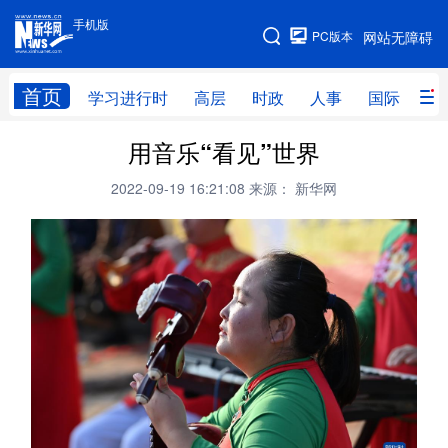
手机版
手机版
PC版本
网站无障碍
网站地图
首页
学习进行时
高层
时政
人事
国际
财
用音乐“看见”世界
学习进行时
高层
时政
人事
2022-09-19 16:21:08
来源： 新华网
国际
财经
网评
港澳
台湾
思客智库
全球连线
教育
科技
科创
量子
体育
文化
书画
健康
军事
访谈
视频
图片
政务
法律
中央文件
金融
汽车
食品
人居
信息化
数字经济