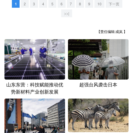
1
2
3
4
5
6
7
8
9
10
下一页
>>|
【责任编辑:成岚 】
山东东营：科技赋能推动优
超强台风袭击日本
势新材料产业创新发展