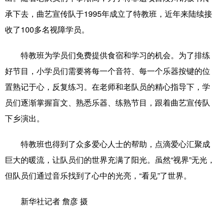
山东
河南
湖北
湖南
承下去，曲艺宣传队于1995年成立了特教班，近年来陆续接
广东
广西
海南
重庆
收了100多名视障学员。
四川
贵州
云南
西藏
特教班为学员们免费提供食宿和学习的机会。为了排练
陕西
甘肃
青海
宁夏
好节目，小学员们需要将每一个音符、每一个乐器按键的位
置熟记于心，反复练习。在老师和老队员的精心指导下，学
新疆
内蒙古
黑龙江
员们逐渐掌握盲文、熟悉乐器、练熟节目，跟着曲艺宣传队
下乡演出。
多语种频道
特教班也得到了众多爱心人士的帮助，点滴爱心汇聚成
English
Español
Français
عربى
巨大的暖流，让队员们的世界充满了阳光。虽然“视界”无光，
Русский язык
日本語
한국어
但队员们通过音乐找到了心中的光亮，“看见”了世界。
Deutsch
Português
新华社记者 詹彦 摄