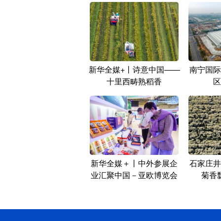
新华全媒+丨诗意中国——
南宁国际
十里西畴熟稻香
区
新华全媒＋丨中外参展企
石家庄井
业汇聚中国－亚欧博览会
菊香