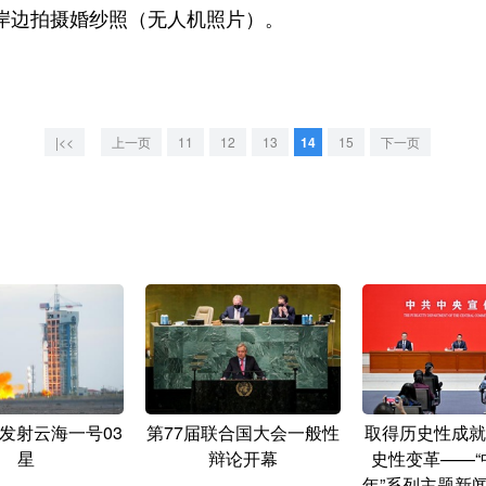
湖岸边拍摄婚纱照（无人机照片）。
|<<
上一页
11
12
13
14
15
下一页
发射云海一号03
第77届联合国大会一般性
取得历史性成就
星
辩论开幕
史性变革——“
年”系列主题新