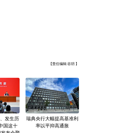
【责任编辑:谷玥 】
、发生历
瑞典央行大幅提高基准利
中国这十
率以平抑高通胀
闻发布会聚