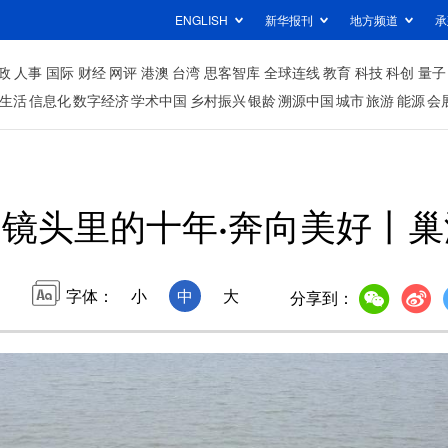
ENGLISH
新华报刊
地方频道
承
政
人事
国际
财经
网评
港澳
台湾
思客智库
全球连线
教育
科技
科创
量子
生活
信息化
数字经济
学术中国
乡村振兴
银龄
溯源中国
城市
旅游
能源
会
镜头里的十年·奔向美好丨
字体：
小
中
大
分享到：