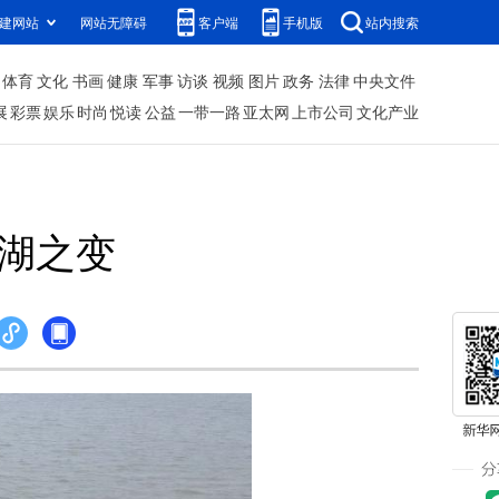
建网站
网站无障碍
客户端
手机版
站内搜索
体育
文化
书画
健康
军事
访谈
视频
图片
政务
法律
中央文件
展
彩票
娱乐
时尚
悦读
公益
一带一路
亚太网
上市公司
文化产业
巢湖之变