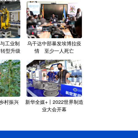
制”在港澳
践
与工业制
乌干达中部暴发埃博拉疫
济转型升级
情 至少一人死亡
力乡村振兴
新华全媒+丨2022世界制造
业大会开幕