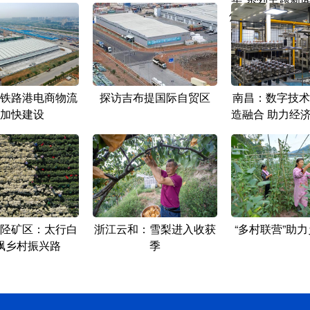
焦新时代“一国两
的成功实
铁路港电商物流
探访吉布提国际自贸区
南昌：数字技术
加快建设
造融合 助力经
陉矿区：太行白
浙江云和：雪梨进入收获
“多村联营”助
飘乡村振兴路
季