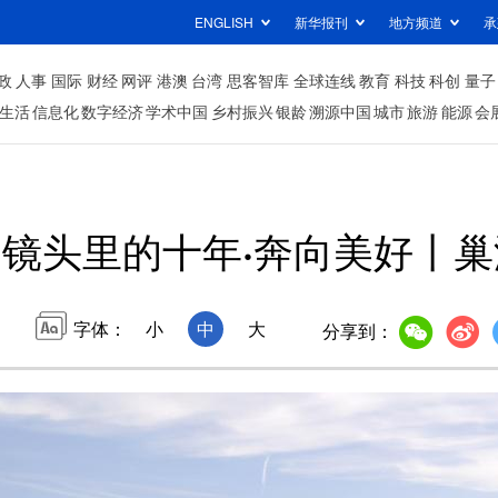
ENGLISH
新华报刊
地方频道
承
政
人事
国际
财经
网评
港澳
台湾
思客智库
全球连线
教育
科技
科创
量子
生活
信息化
数字经济
学术中国
乡村振兴
银龄
溯源中国
城市
旅游
能源
会
镜头里的十年·奔向美好丨
字体：
小
中
大
分享到：