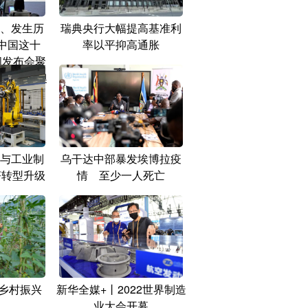
、发生历
瑞典央行大幅提高基准利
中国这十
率以平抑高通胀
闻发布会聚
制”在港澳
践
与工业制
乌干达中部暴发埃博拉疫
济转型升级
情 至少一人死亡
力乡村振兴
新华全媒+丨2022世界制造
业大会开幕