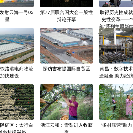
发射云海一号03
第77届联合国大会一般性
取得历史性成就
星
辩论开幕
史性变革——“
年”系列主题新
焦新时代“一国两
的成功实
铁路港电商物流
探访吉布提国际自贸区
南昌：数字技术
加快建设
造融合 助力经
陉矿区：太行白
浙江云和：雪梨进入收获
“多村联营”助
飘乡村振兴路
季