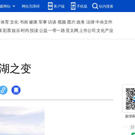
建网站
网站无障碍
客户端
手机版
站内搜索
体育
文化
书画
健康
军事
访谈
视频
图片
政务
法律
中央文件
展
彩票
娱乐
时尚
悦读
公益
一带一路
亚太网
上市公司
文化产业
巢湖之变