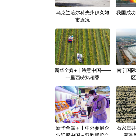
乌克兰哈尔科夫州伊久姆
我国成功
市近况
新华全媒+丨诗意中国——
南宁国际
十里西畴熟稻香
区
新华全媒＋丨中外参展企
石家庄井
业汇聚中国－亚欧博览会
菊香