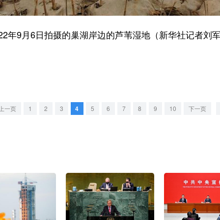
年9月6日拍摄的巢湖岸边的芦苇湿地（新华社记者刘军喜
。
上一页
1
2
3
4
5
6
7
8
9
10
下一页