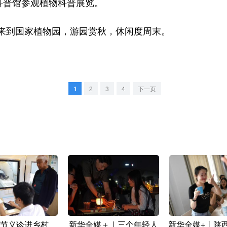
科普馆参观植物科普展览。
到国家植物园，游园赏秋，休闲度周末。
1
2
3
4
下一页
节义诊进乡村
新华全媒＋｜三个年轻人
新华全媒+丨陕