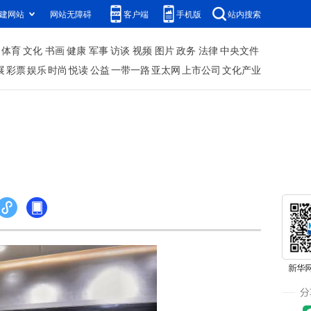
建网站
网站无障碍
客户端
手机版
站内搜索
体育
文化
书画
健康
军事
访谈
视频
图片
政务
法律
中央文件
展
彩票
娱乐
时尚
悦读
公益
一带一路
亚太网
上市公司
文化产业