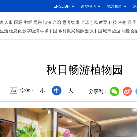
ENGLISH
新华报刊
地方频道
承
政
人事
国际
财经
网评
港澳
台湾
思客智库
全球连线
教育
科技
科创
量子
生活
信息化
数字经济
学术中国
乡村振兴
银龄
溯源中国
城市
旅游
能源
会
秋日畅游植物园
字体：
小
中
大
分享到：