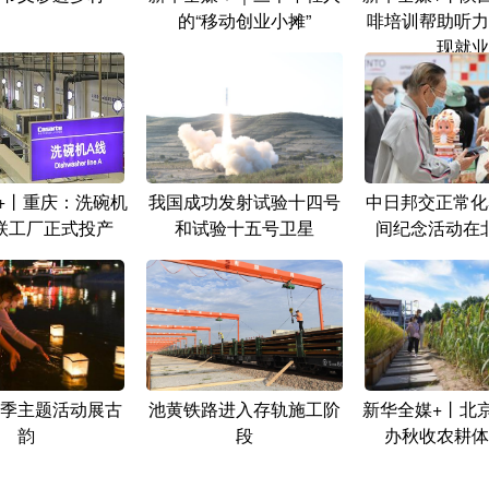
的“移动创业小摊”
啡培训帮助听力
现就业
+丨重庆：洗碗机
我国成功发射试验十四号
中日邦交正常化
联工厂正式投产
和试验十五号卫星
间纪念活动在
季主题活动展古
池黄铁路进入存轨施工阶
新华全媒+丨北
韵
段
办秋收农耕体