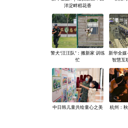
洋淀畔稻花香
警犬“汪汪队”：搬新家 训练
新华全媒
忙
智慧互
中日韩儿童共绘童心之美
杭州：秋