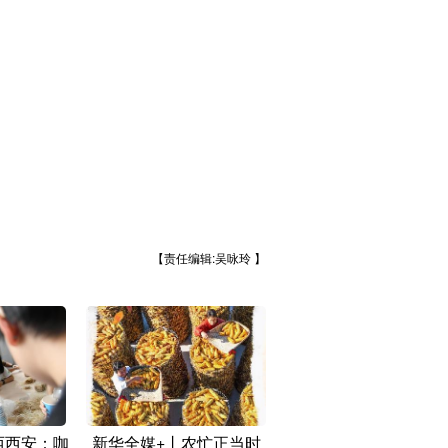
【责任编辑:吴咏玲 】
西西安：咖
新华全媒+丨农忙正当时