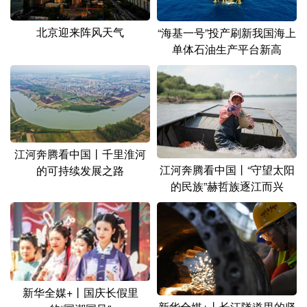
北京迎来阵风天气
“海基一号”投产刷新我国海上
单体石油生产平台新高
江河奔腾看中国丨千里淮河
江河奔腾看中国丨“守望太阳
的可持续发展之路
的民族”赫哲族逐江而兴
新华全媒+丨国庆长假里
新华全媒+丨长江隧道里的坚