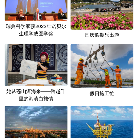
山东
河南
湖北
湖南
广东
广西
海南
重庆
瑞典科学家获2022年诺贝尔
四川
贵州
云南
西藏
生理学或医学奖
国庆假期乐出游
陕西
甘肃
青海
宁夏
新疆
内蒙古
黑龙江
多语种频道
她从苍山洱海来——跨越千
English
Español
Français
عربى
假日施工忙
里的湘滇白族情
Русский язык
日本語
한국어
Deutsch
Português