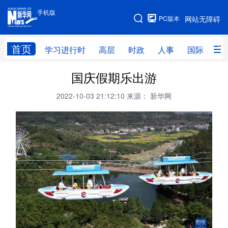
手机版
手机版
PC版本
网站无障碍
网站地图
首页
学习进行时
高层
时政
人事
国际
财
国庆假期乐出游
学习进行时
高层
时政
人事
2022-10-03 21:12:10
来源： 新华网
国际
财经
网评
港澳
台湾
思客智库
全球连线
教育
科技
科创
量子
体育
文化
书画
健康
军事
访谈
视频
图片
政务
法律
中央文件
金融
汽车
食品
人居
信息化
数字经济