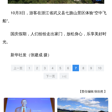
学术中国
乡村振兴
银龄
溯源中国
10月3日，游客在浙江省武义县七旗山景区体验“空中飞
城市
旅游
能源
会展
船”。
彩票
娱乐
时尚
悦读
国庆假期，人们纷纷走出家门，放松身心，乐享美好时
公益
一带一路
亚太网
上市公司
光。
文化产业
新华社发（张建成 摄）
上一页
1
2
3
4
5
6
7
8
9
10
地方频道
下一页
>>|
北京
天津
河北
山西
【责任编辑:张欣然 】
辽宁
吉林
上海
江苏
浙江
安徽
福建
江西