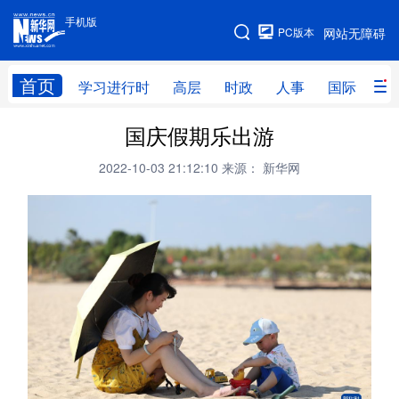
手机版
手机版
PC版本
网站无障碍
网站地图
首页
学习进行时
高层
时政
人事
国际
财
国庆假期乐出游
学习进行时
高层
时政
人事
2022-10-03 21:12:10
来源： 新华网
国际
财经
网评
港澳
台湾
思客智库
全球连线
教育
科技
科创
量子
体育
文化
书画
健康
军事
访谈
视频
图片
政务
法律
中央文件
金融
汽车
食品
人居
信息化
数字经济