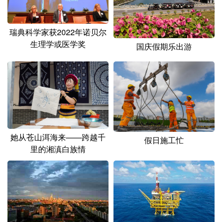
山东
河南
湖北
湖南
广东
广西
海南
重庆
瑞典科学家获2022年诺贝尔
生理学或医学奖
四川
贵州
云南
西藏
国庆假期乐出游
陕西
甘肃
青海
宁夏
新疆
内蒙古
黑龙江
多语种频道
她从苍山洱海来——跨越千
假日施工忙
English
Español
Français
عربى
里的湘滇白族情
Русский язык
日本語
한국어
Deutsch
Português