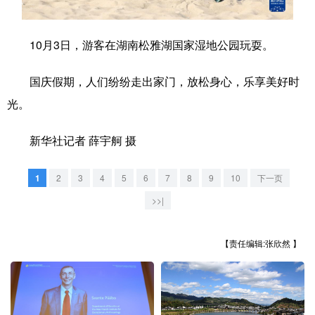
学术中国
乡村振兴
银龄
溯源中国
10月3日，游客在湖南松雅湖国家湿地公园玩耍。
城市
旅游
能源
会展
国庆假期，人们纷纷走出家门，放松身心，乐享美好时
彩票
娱乐
时尚
悦读
光。
公益
一带一路
亚太网
上市公司
新华社记者 薛宇舸 摄
文化产业
1
2
3
4
5
6
7
8
9
10
下一页
地方频道
>>|
北京
天津
河北
山西
【责任编辑:张欣然 】
辽宁
吉林
上海
江苏
浙江
安徽
福建
江西