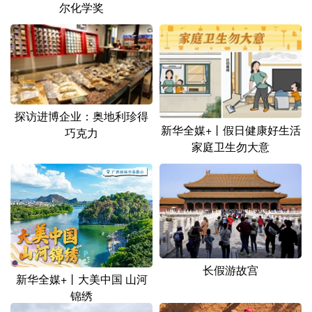
山东
河南
湖北
湖南
尔化学奖
广东
广西
海南
重庆
四川
贵州
云南
西藏
陕西
甘肃
青海
宁夏
探访进博企业：奥地利珍得
新疆
内蒙古
黑龙江
新华全媒+丨假日健康好生活
巧克力
家庭卫生勿大意
多语种频道
English
Español
Français
عربى
Русский язык
日本語
한국어
Deutsch
Português
长假游故宫
新华全媒+丨大美中国 山河
锦绣