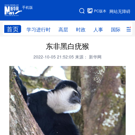
手机版
手机版
PC版本
网站无障碍
网站地图
首页
学习进行时
高层
时政
人事
国际
财
东非黑白疣猴
学习进行时
高层
时政
人事
2022-10-05 21:52:05
来源： 新华网
国际
财经
网评
港澳
台湾
思客智库
全球连线
教育
科技
科创
量子
体育
文化
书画
健康
军事
访谈
视频
图片
政务
法律
中央文件
金融
汽车
食品
人居
信息化
数字经济