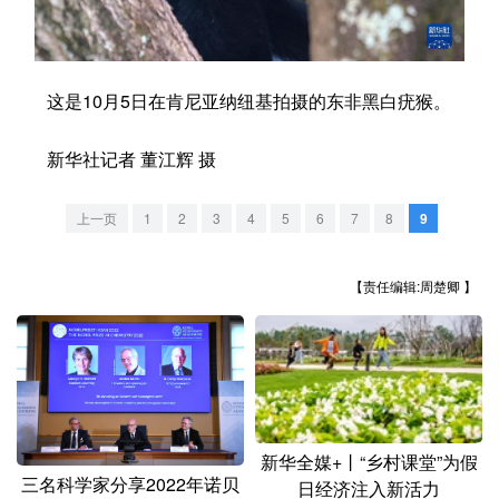
学术中国
乡村振兴
银龄
溯源中国
城市
旅游
能源
会展
这是10月5日在肯尼亚纳纽基拍摄的东非黑白疣猴。
彩票
娱乐
时尚
悦读
新华社记者 董江辉 摄
公益
一带一路
亚太网
上市公司
上一页
1
2
3
4
5
6
7
8
9
文化产业
【责任编辑:周楚卿 】
地方频道
北京
天津
河北
山西
辽宁
吉林
上海
江苏
浙江
安徽
福建
江西
新华全媒+丨“乡村课堂”为假
三名科学家分享2022年诺贝
日经济注入新活力