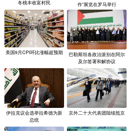
冬桃丰收富村民
作”展览在罗马举行
美国9月CPI环比涨幅超预期
巴勒斯坦各政治派别在阿尔
及尔签署和解协议
伊拉克议会选举拉希德为新
京外二十大代表团陆续抵京
总统