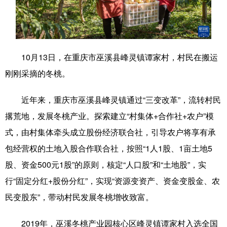
学术中国
乡村振兴
银龄
溯源中国
城市
旅游
能源
会展
10月13日，在重庆市巫溪县峰灵镇谭家村，村民在搬运
彩票
娱乐
时尚
悦读
刚刚采摘的冬桃。
公益
一带一路
亚太网
上市公司
近年来，重庆市巫溪县峰灵镇通过“三变改革”，流转村民
文化产业
撂荒地，发展冬桃产业。探索建立“村集体+合作社+农户”模
式，由村集体牵头成立股份经济联合社，引导农户将享有承
地方频道
包经营权的土地入股合作联合社，按照“1人1股、1亩土地5
股、资金500元1股”的原则，核定“人口股”和“土地股”，实
北京
天津
河北
山西
行“固定分红+股份分红”，实现“资源变资产、资金变股金、农
辽宁
吉林
上海
江苏
民变股东”，带动村民发展冬桃增收致富。
浙江
安徽
福建
江西
2019年，巫溪冬桃产业园核心区峰灵镇谭家村入选全国