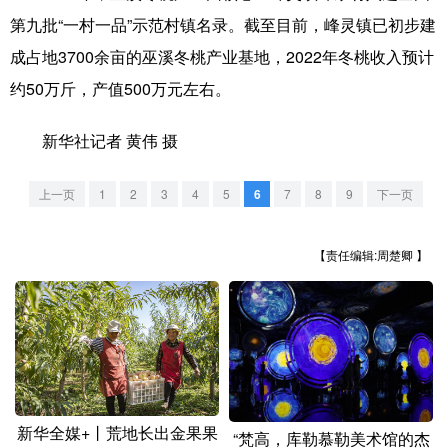
山东
河南
湖北
湖南
第九批“一村一品”示范村镇名录。截至目前，峰灵镇已初步建
广东
广西
海南
重庆
成占地3700余亩的巫溪冬桃产业基地，2022年冬桃收入预计
约50万斤，产值500万元左右。
四川
贵州
云南
西藏
陕西
甘肃
青海
宁夏
新华社记者 黄伟 摄
新疆
内蒙古
黑龙江
上一页
1
2
3
4
5
6
7
8
9
下一页
多语种频道
【责任编辑:周楚卿 】
English
Español
Français
عربى
Русский язык
日本語
한국어
Deutsch
Português
新华全媒+丨荒地长出金果果
“梵高，库勒慕勒美术馆的杰