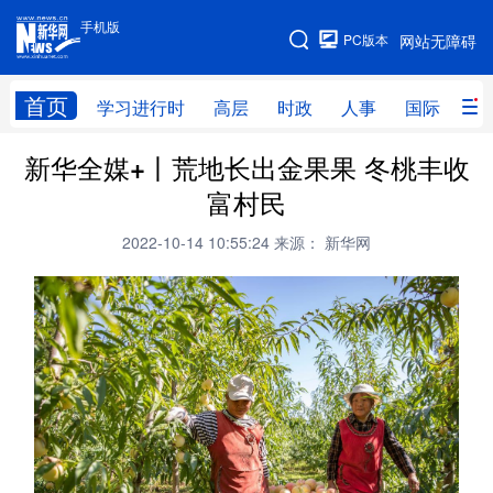
手机版
手机版
PC版本
网站无障碍
网站地图
首页
学习进行时
高层
时政
人事
国际
财
新华全媒+丨荒地长出金果果 冬桃丰收
学习进行时
高层
时政
人事
富村民
国际
财经
网评
港澳
2022-10-14 10:55:24
来源： 新华网
台湾
思客智库
全球连线
教育
科技
科创
量子
体育
文化
书画
健康
军事
访谈
视频
图片
政务
法律
中央文件
金融
汽车
食品
人居
信息化
数字经济