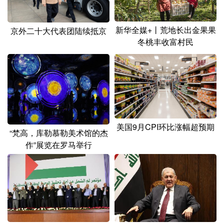
新华全媒+丨荒地长出金果果
京外二十大代表团陆续抵京
冬桃丰收富村民
美国9月CPI环比涨幅超预期
“梵高，库勒慕勒美术馆的杰
作”展览在罗马举行