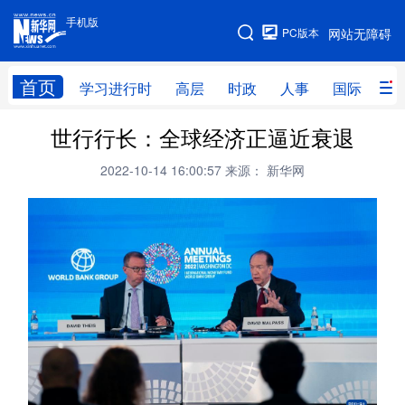
手机版
手机版
PC版本
网站无障碍
网站地图
首页
学习进行时
高层
时政
人事
国际
财
世行行长：全球经济正逼近衰退
学习进行时
高层
时政
人事
2022-10-14 16:00:57
来源： 新华网
国际
财经
网评
港澳
台湾
思客智库
全球连线
教育
科技
科创
量子
体育
文化
书画
健康
军事
访谈
视频
图片
政务
法律
中央文件
金融
汽车
食品
人居
信息化
数字经济