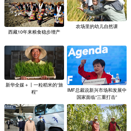
山东
河南
湖北
湖南
广东
广西
海南
重庆
农场里的幼儿自然课
四川
贵州
云南
西藏
西藏10年来粮食稳步增产
陕西
甘肃
青海
宁夏
新疆
内蒙古
黑龙江
多语种频道
新华全媒＋丨一粒稻米的“旅
English
Español
Français
عربى
IMF总裁说新兴市场和发展中
程”
国家面临“三重打击”
Русский язык
日本語
한국어
Deutsch
Português