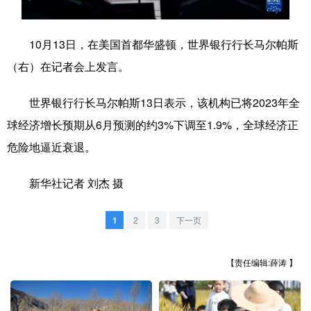
学术中国
乡村振兴
银龄
溯源中国
10月13日，在美国首都华盛顿，世界银行行长马尔帕斯
城市
旅游
能源
会展
（右）在记者会上发言。
彩票
娱乐
时尚
悦读
世界银行行长马尔帕斯13日表示，该机构已将2023年全
公益
一带一路
亚太网
上市公司
球经济增长预期从6月预测的约3%下调至1.9%，全球经济正
文化产业
危险地逼近衰退。
新华社记者 刘杰 摄
地方频道
1
2
3
下一页
北京
天津
河北
山西
辽宁
吉林
上海
江苏
【责任编辑:薛涛 】
浙江
安徽
福建
江西