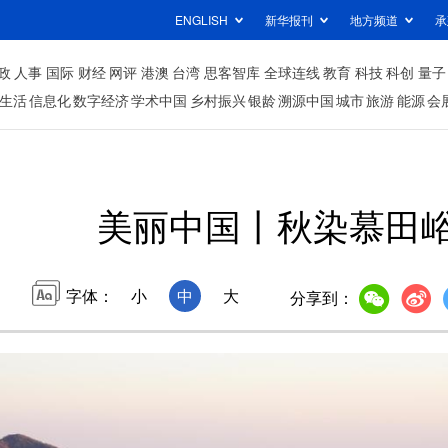
ENGLISH
新华报刊
地方频道
承
政
人事
国际
财经
网评
港澳
台湾
思客智库
全球连线
教育
科技
科创
量子
生活
信息化
数字经济
学术中国
乡村振兴
银龄
溯源中国
城市
旅游
能源
会
美丽中国丨秋染慕田
字体：
小
中
大
分享到：