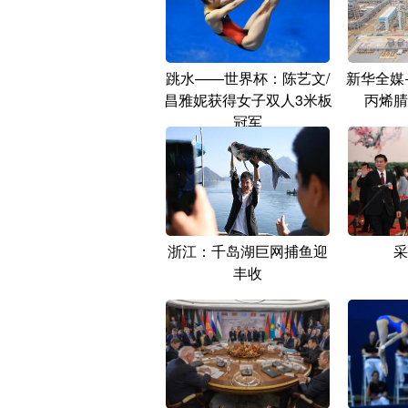
跳水——世界杯：陈艺文/
新华全媒
昌雅妮获得女子双人3米板
丙烯腈
冠军
浙江：千岛湖巨网捕鱼迎
采
丰收