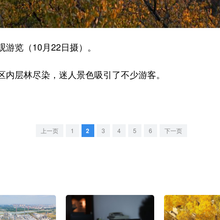
览（10月22日摄）。
内层林尽染，迷人景色吸引了不少游客。
上一页
1
2
3
4
5
6
下一页