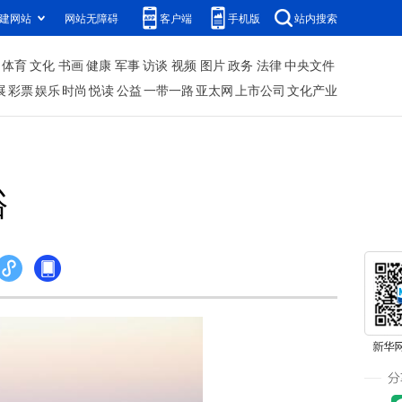
建网站
网站无障碍
客户端
手机版
站内搜索
体育
文化
书画
健康
军事
访谈
视频
图片
政务
法律
中央文件
展
彩票
娱乐
时尚
悦读
公益
一带一路
亚太网
上市公司
文化产业
峪