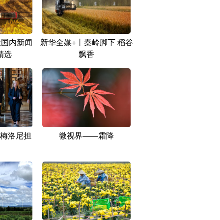
社国内新闻
新华全媒+丨秦岭脚下 稻谷
精选
飘香
梅洛尼担
微视界——霜降