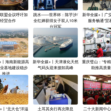
联盟会议呼吁加
跳水——世界杯：陈芋汐/
新华全媒+丨广
经贸合作
全红婵获得女子双人10米
服务畅通“贸
台冠军
+丨海南新能源高
新华全媒+丨天津液化天然
重庆璧山：“专精
业基地建设稳步
气码头迎来接卸高峰
助推高质量
推进
+丨“北大仓”洋溢
土耳其央行再次降息
二十大新闻中心