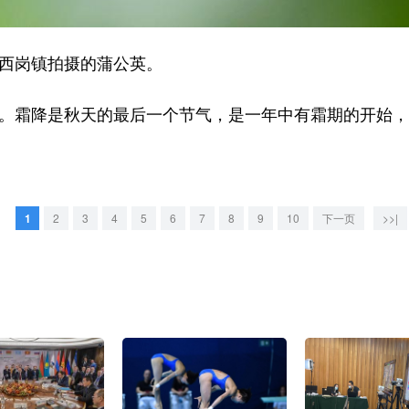
西岗镇拍摄的蒲公英。
。霜降是秋天的最后一个节气，是一年中有霜期的开始，
1
2
3
4
5
6
7
8
9
10
下一页
>>|