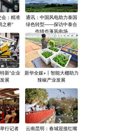
交会：精准
通讯：中国风电助力泰国
易之桥”
绿色转型——探访中泰合
作猜也蓬风电场
特新”企业
新华全媒+丨智能大棚助力
发展
辣椒产业发展
举行记者
云南昆明：春城迎接红嘴