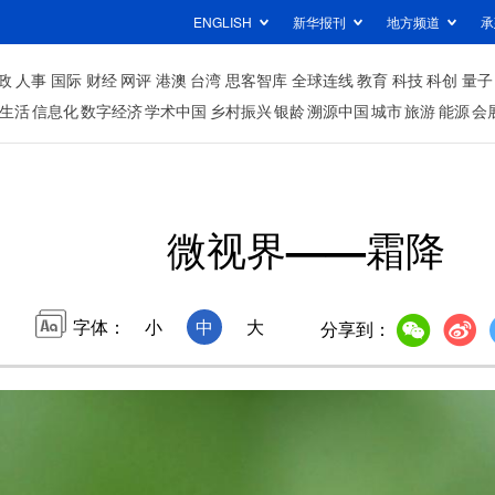
ENGLISH
新华报刊
地方频道
承
政
人事
国际
财经
网评
港澳
台湾
思客智库
全球连线
教育
科技
科创
量子
生活
信息化
数字经济
学术中国
乡村振兴
银龄
溯源中国
城市
旅游
能源
会
微视界——霜降
字体：
小
中
大
分享到：