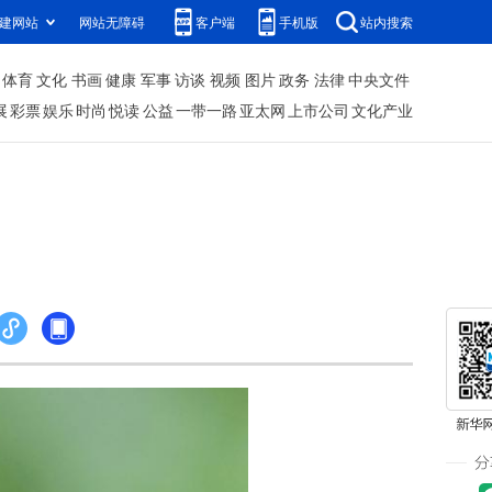
建网站
网站无障碍
客户端
手机版
站内搜索
体育
文化
书画
健康
军事
访谈
视频
图片
政务
法律
中央文件
展
彩票
娱乐
时尚
悦读
公益
一带一路
亚太网
上市公司
文化产业