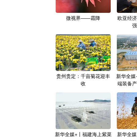
微视界——霜降
欧亚经济
强
贵州贵定：千亩菊花迎丰
新华全媒
收
端装备产
新华全媒+丨福建海上紫菜
新华全媒