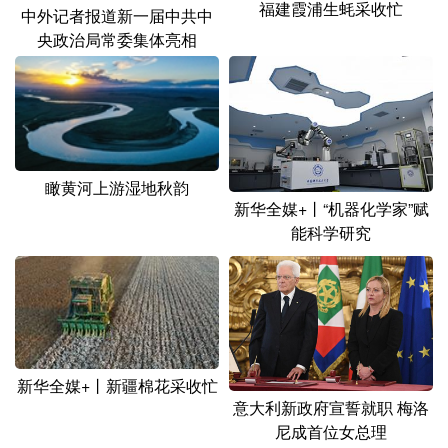
福建霞浦生蚝采收忙
中外记者报道新一届中共中
央政治局常委集体亮相
瞰黄河上游湿地秋韵
新华全媒+丨“机器化学家”赋
能科学研究
新华全媒+丨新疆棉花采收忙
意大利新政府宣誓就职 梅洛
尼成首位女总理