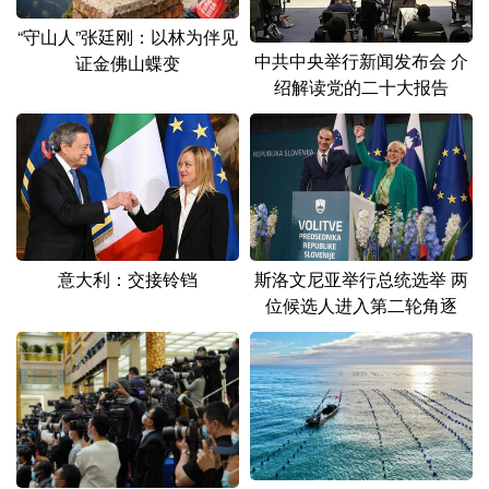
山东
河南
湖北
湖南
“守山人”张廷刚：以林为伴见
广东
广西
海南
重庆
中共中央举行新闻发布会 介
证金佛山蝶变
绍解读党的二十大报告
四川
贵州
云南
西藏
陕西
甘肃
青海
宁夏
新疆
内蒙古
黑龙江
多语种频道
意大利：交接铃铛
斯洛文尼亚举行总统选举 两
位候选人进入第二轮角逐
English
Español
Français
عربى
Русский язык
日本語
한국어
Deutsch
Português