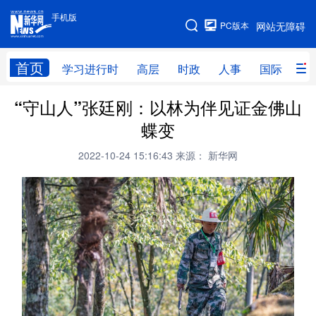
手机版
手机版
PC版本
网站无障碍
网站地图
首页
学习进行时
高层
时政
人事
国际
财
“守山人”张廷刚：以林为伴见证金佛山
学习进行时
高层
时政
人事
蝶变
国际
财经
网评
港澳
2022-10-24 15:16:43
来源： 新华网
台湾
思客智库
全球连线
教育
科技
科创
量子
体育
文化
书画
健康
军事
访谈
视频
图片
政务
法律
中央文件
金融
汽车
食品
人居
信息化
数字经济