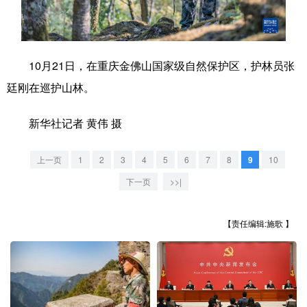
学术中国
乡村振兴
银龄
溯源中国
城市
旅游
能源
会展
10月21日，在重庆金佛山国家级自然保护区，护林员张
彩票
娱乐
时尚
悦读
廷刚在巡护山林。
公益
一带一路
亚太网
上市公司
新华社记者 黄伟 摄
文化产业
上一页
1
2
3
4
5
6
7
8
9
10
下一页
>>|
地方频道
【责任编辑:施歌 】
北京
天津
河北
山西
辽宁
吉林
上海
江苏
浙江
安徽
福建
江西