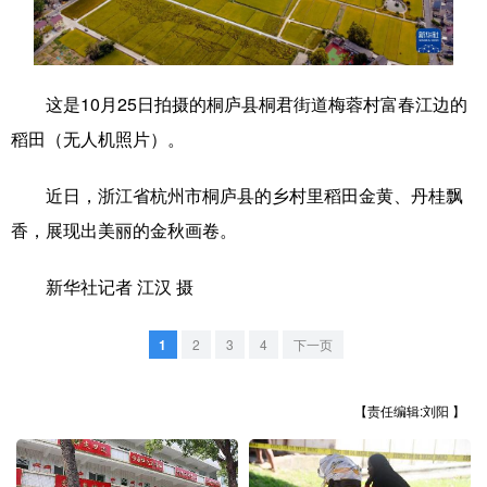
学术中国
乡村振兴
银龄
溯源中国
城市
旅游
能源
会展
这是10月25日拍摄的桐庐县桐君街道梅蓉村富春江边的
彩票
娱乐
时尚
悦读
稻田（无人机照片）。
公益
一带一路
亚太网
上市公司
近日，浙江省杭州市桐庐县的乡村里稻田金黄、丹桂飘
文化产业
香，展现出美丽的金秋画卷。
新华社记者 江汉 摄
地方频道
1
2
3
4
下一页
北京
天津
河北
山西
辽宁
吉林
上海
江苏
【责任编辑:刘阳 】
浙江
安徽
福建
江西