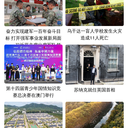
山东
河南
湖北
湖南
广东
广西
海南
重庆
四川
贵州
云南
西藏
乌干达一盲人学校发生火灾
奋力实现建军一百年奋斗目
造成11人死亡
标 打开强军事业发展新局面
陕西
甘肃
青海
宁夏
——习近平主席出席军队领
新疆
内蒙古
黑龙江
导干部会议时发表的重要讲
话在全军部队引起强烈反响
多语种频道
English
Español
Français
عربى
第十四届青少年国情知识竞
苏纳克就任英国首相
赛总决赛在澳门举行
Русский язык
日本語
한국어
Deutsch
Português