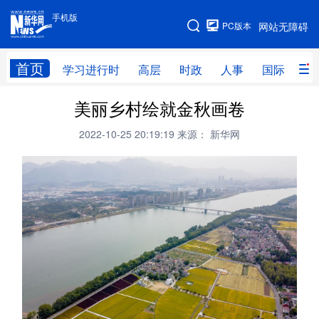
手机版
手机版
PC版本
网站无障碍
网站地图
首页
学习进行时
高层
时政
人事
国际
财
美丽乡村绘就金秋画卷
学习进行时
高层
时政
人事
2022-10-25 20:19:19
来源： 新华网
国际
财经
网评
港澳
台湾
思客智库
全球连线
教育
科技
科创
量子
体育
文化
书画
健康
军事
访谈
视频
图片
政务
法律
中央文件
金融
汽车
食品
人居
信息化
数字经济