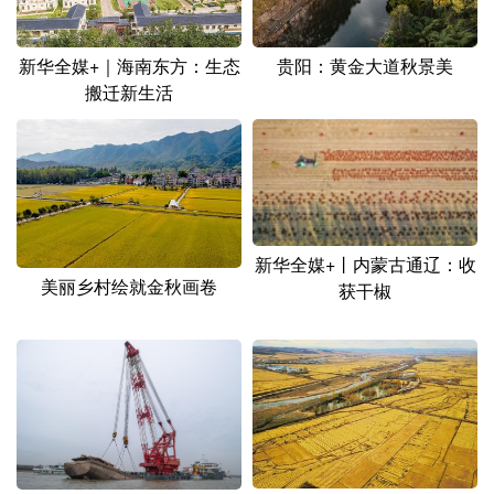
新华全媒+｜海南东方：生态
贵阳：黄金大道秋景美
搬迁新生活
新华全媒+丨内蒙古通辽：收
美丽乡村绘就金秋画卷
获干椒