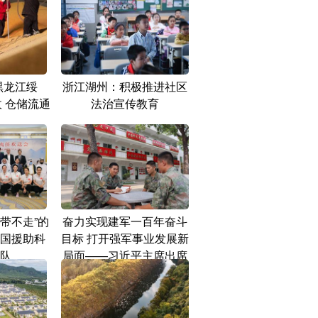
黑龙江绥
浙江湖州：积极推进社区
收 仓储流通
法治宣传教育
带不走”的
奋力实现建军一百年奋斗
国援助科
目标 打开强军事业发展新
队
局面——习近平主席出席
军队领导干部会议时发表
的重要讲话在全军部队引
起强烈反响