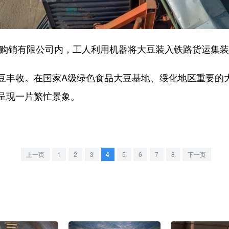
购销有限公司内，工人利用机器将大豆装入铁路货运集装
丰收。在国家A级绿色食品大豆基地、绥化地区重要的
呈现一片繁忙景象。
上一页
1
2
3
4
5
6
7
8
下一页