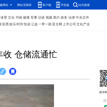
建网站
网站无障碍
客户端
手机版
站内搜索
体育
文化
书画
健康
军事
访谈
视频
图片
政务
法律
中央文件
展
彩票
娱乐
时尚
悦读
公益
一带一路
亚太网
上市公司
文化产业
丰收 仓储流通忙