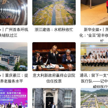
+丨广州首条环线
浙江建德：水稻秋收忙
新华全媒+丨
铁铺轨过江
化：“金豆”迎丰
忙
+丨重庆綦江：提
意大利新政府赢得众议院
通讯：留下一支“
养老服务水平
信任投票
医疗队——记中
威特医疗