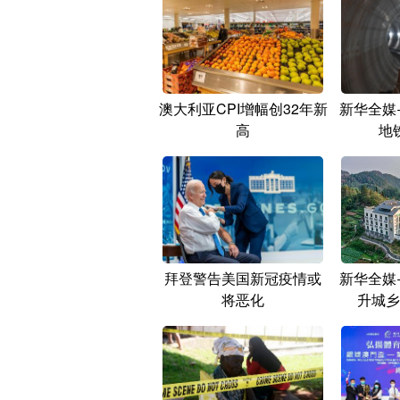
澳大利亚CPI增幅创32年新
新华全媒
高
地
拜登警告美国新冠疫情或
新华全媒
将恶化
升城乡