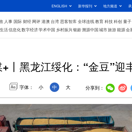
ENGLISH
新华报刊
地方频道
承
政
人事
国际
财经
网评
港澳
台湾
思客智库
全球连线
教育
科技
科创
量子
生活
信息化
数字经济
学术中国
乡村振兴
银龄
溯源中国
城市
旅游
能源
会
+丨黑龙江绥化：“金豆”迎
字体：
小
中
大
分享到：