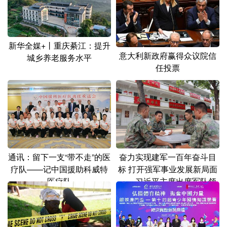
新华全媒+丨重庆綦江：提升
意大利新政府赢得众议院信
城乡养老服务水平
任投票
通讯：留下一支“带不走”的医
奋力实现建军一百年奋斗目
疗队——记中国援助科威特
标 打开强军事业发展新局面
医疗队
——习近平主席出席军队领
导干部会议时发表的重要讲
话在全军部队引起强烈反响