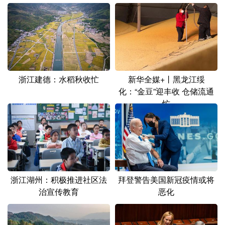
山东
河南
湖北
湖南
广东
广西
海南
重庆
四川
贵州
云南
西藏
陕西
甘肃
青海
宁夏
浙江建德：水稻秋收忙
新华全媒+丨黑龙江绥
新疆
内蒙古
黑龙江
化：“金豆”迎丰收 仓储流通
忙
多语种频道
English
Español
Français
عربى
Русский язык
日本語
한국어
浙江湖州：积极推进社区法
拜登警告美国新冠疫情或将
Deutsch
Português
治宣传教育
恶化