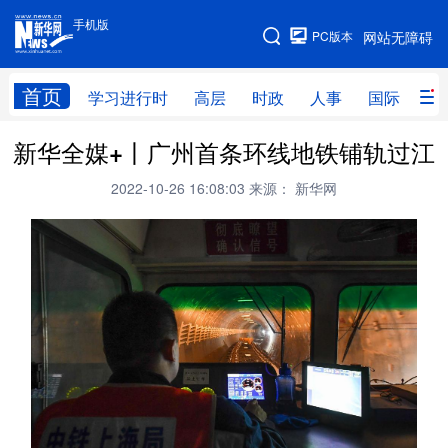
手机版
手机版
PC版本
网站无障碍
网站地图
首页
学习进行时
高层
时政
人事
国际
财
新华全媒+丨广州首条环线地铁铺轨过江
学习进行时
高层
时政
人事
2022-10-26 16:08:03
来源： 新华网
国际
财经
网评
港澳
台湾
思客智库
全球连线
教育
科技
科创
量子
体育
文化
书画
健康
军事
访谈
视频
图片
政务
法律
中央文件
金融
汽车
食品
人居
信息化
数字经济