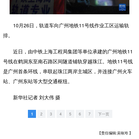
学术中国
乡村振兴
银龄
溯源中国
10月26日，轨道车向广州地铁11号线作业工区运输轨
城市
旅游
能源
会展
排。
彩票
娱乐
时尚
悦读
近日，由中铁上海工程局集团等单位承建的广州地铁11
公益
一带一路
亚太网
上市公司
号线在鹤洞东至南石路区间隧道铺轨穿越珠江。地铁11号线
文化产业
是广州首条环线，串联起珠江两岸主城区，并连接广州火车
站、广州东站等大型交通枢纽。
地方频道
新华社记者 刘大伟 摄
北京
天津
河北
山西
1
2
3
4
5
6
7
下一页
辽宁
吉林
上海
江苏
浙江
安徽
福建
江西
【责任编辑:吴咏玲 】