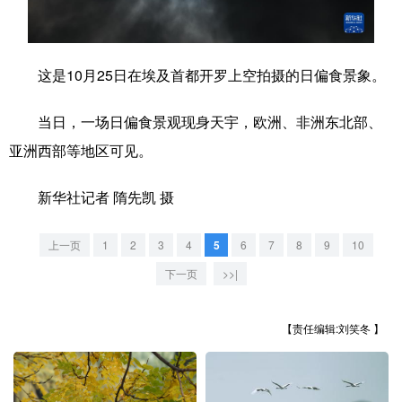
学术中国
乡村振兴
银龄
溯源中国
城市
旅游
能源
会展
这是10月25日在埃及首都开罗上空拍摄的日偏食景象。
彩票
娱乐
时尚
悦读
当日，一场日偏食景观现身天宇，欧洲、非洲东北部、
公益
一带一路
亚太网
上市公司
亚洲西部等地区可见。
文化产业
新华社记者 隋先凯 摄
上一页
1
2
3
4
5
6
7
8
9
10
地方频道
下一页
>>|
北京
天津
河北
山西
【责任编辑:刘笑冬 】
辽宁
吉林
上海
江苏
浙江
安徽
福建
江西