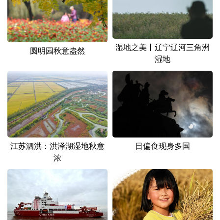
山东
河南
湖北
湖南
广东
广西
海南
重庆
四川
贵州
云南
西藏
湿地之美丨辽宁辽河三角洲
圆明园秋意盎然
湿地
陕西
甘肃
青海
宁夏
新疆
内蒙古
黑龙江
多语种频道
江苏泗洪：洪泽湖湿地秋意
日偏食现身多国
English
Español
Français
عربى
浓
Русский язык
日本語
한국어
Deutsch
Português