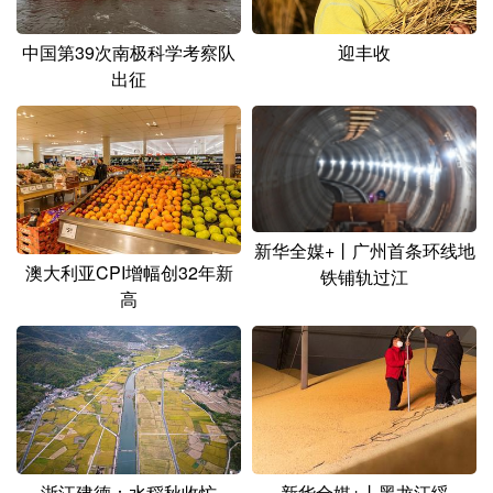
中国第39次南极科学考察队
迎丰收
出征
新华全媒+丨广州首条环线地
澳大利亚CPI增幅创32年新
铁铺轨过江
高
浙江建德：水稻秋收忙
新华全媒+丨黑龙江绥