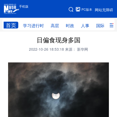
手机版
手机版
PC版本
网站无障碍
网站地图
首页
学习进行时
高层
时政
人事
国际
财
日偏食现身多国
学习进行时
高层
时政
人事
2022-10-26 18:53:18
来源： 新华网
国际
财经
网评
港澳
台湾
思客智库
全球连线
教育
科技
科创
量子
体育
文化
书画
健康
军事
访谈
视频
图片
政务
法律
中央文件
金融
汽车
食品
人居
信息化
数字经济