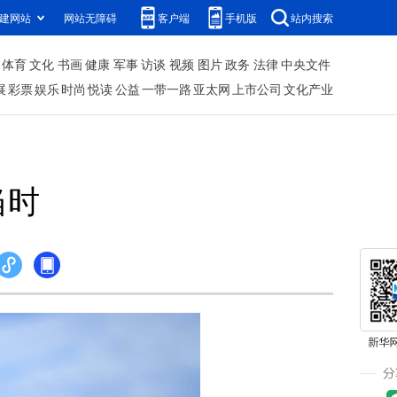
建网站
网站无障碍
客户端
手机版
站内搜索
体育
文化
书画
健康
军事
访谈
视频
图片
政务
法律
中央文件
展
彩票
娱乐
时尚
悦读
公益
一带一路
亚太网
上市公司
文化产业
当时