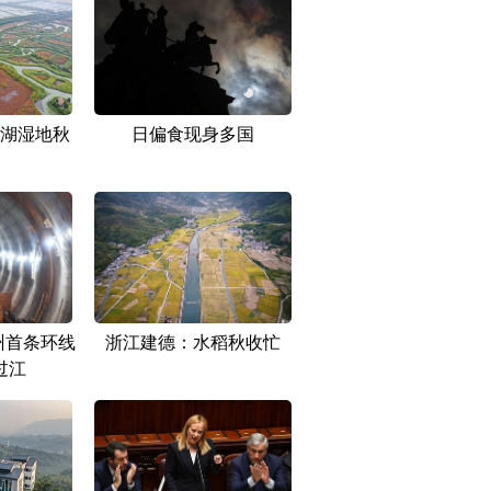
湖湿地秋
日偏食现身多国
州首条环线
浙江建德：水稻秋收忙
过江