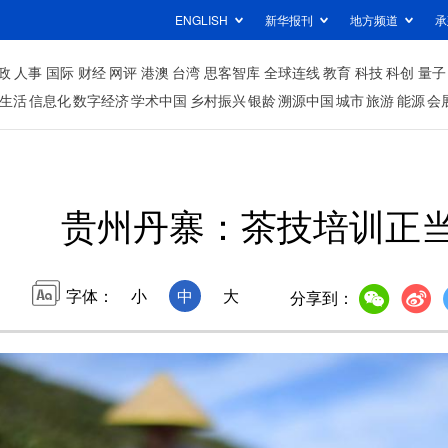
ENGLISH
新华报刊
地方频道
承
政
人事
国际
财经
网评
港澳
台湾
思客智库
全球连线
教育
科技
科创
量子
生活
信息化
数字经济
学术中国
乡村振兴
银龄
溯源中国
城市
旅游
能源
会
贵州丹寨：茶技培训正
字体：
小
中
大
分享到：