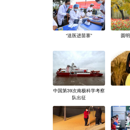
“送医进苗寨”
圆明
中国第39次南极科学考察
队出征