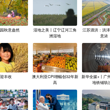
园秋意盎然
湿地之美丨辽宁辽河三角
江苏泗洪：洪泽
洲湿地
意浓
迎丰收
澳大利亚CPI增幅创32年新
新华全媒+丨广
高
地铁铺轨