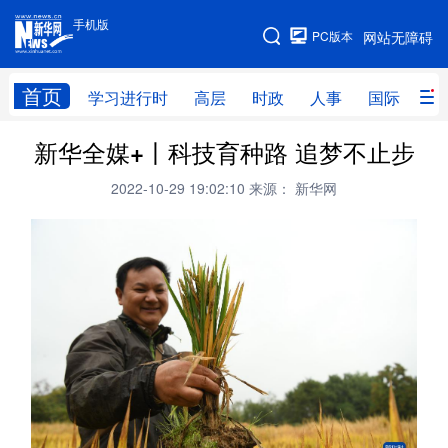
手机版
手机版
PC版本
网站无障碍
网站地图
首页
学习进行时
高层
时政
人事
国际
财
新华全媒+丨科技育种路 追梦不止步
学习进行时
高层
时政
人事
2022-10-29 19:02:10
来源： 新华网
国际
财经
网评
港澳
台湾
思客智库
全球连线
教育
科技
科创
量子
体育
文化
书画
健康
军事
访谈
视频
图片
政务
法律
中央文件
金融
汽车
食品
人居
信息化
数字经济