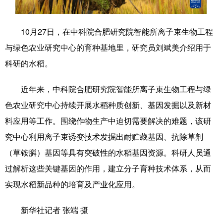
学术中国
乡村振兴
银龄
溯源中国
10月27日，在中科院合肥研究院智能所离子束生物工程
城市
旅游
能源
会展
与绿色农业研究中心的育种基地里，研究员刘斌美介绍用于
彩票
娱乐
时尚
悦读
科研的水稻。
公益
一带一路
亚太网
上市公司
近年来，中科院合肥研究院智能所离子束生物工程与绿
文化产业
色农业研究中心持续开展水稻种质创新、基因发掘以及新材
料应用等工作。围绕作物生产中迫切需要解决的难题，该研
究中心利用离子束诱变技术发掘出耐贮藏基因、抗除草剂
地方频道
（草铵膦）基因等具有突破性的水稻基因资源。科研人员通
北京
天津
河北
山西
过解析这些关键基因的作用，建立分子育种技术体系，从而
实现水稻新品种的培育及产业化应用。
辽宁
吉林
上海
江苏
浙江
安徽
福建
江西
新华社记者 张端 摄