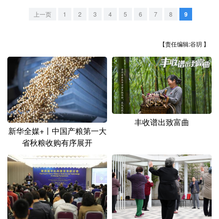
山东
河南
湖北
湖南
上一页
1
2
3
4
5
6
7
8
9
广东
广西
海南
重庆
四川
贵州
云南
西藏
【责任编辑:谷玥 】
陕西
甘肃
青海
宁夏
新疆
内蒙古
黑龙江
丰收谱出致富曲
多语种频道
新华全媒+丨中国产粮第一大
省秋粮收购有序展开
English
Español
Français
عربى
Русский язык
日本語
한국어
Deutsch
Português