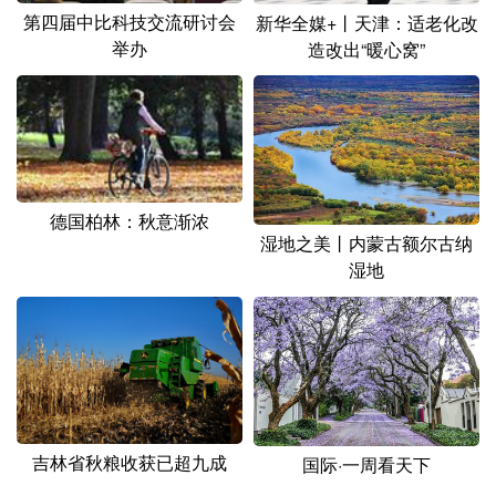
第四届中比科技交流研讨会
新华全媒+丨天津：适老化改
举办
造改出“暖心窝”
德国柏林：秋意渐浓
湿地之美丨内蒙古额尔古纳
湿地
吉林省秋粮收获已超九成
国际·一周看天下