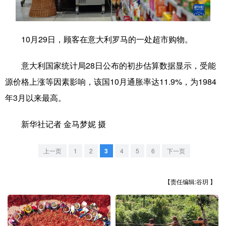
学术中国
乡村振兴
银龄
溯源中国
10月29日，顾客在意大利罗马的一处超市购物。
城市
旅游
能源
会展
彩票
娱乐
时尚
悦读
意大利国家统计局28日公布的初步估算数据显示，受能
源价格上涨等因素影响，该国10月通胀率达11.9%，为1984
公益
一带一路
亚太网
上市公司
年3月以来最高。
文化产业
新华社记者 金马梦妮 摄
地方频道
上一页
1
2
3
4
5
6
下一页
北京
天津
河北
山西
【责任编辑:谷玥 】
辽宁
吉林
上海
江苏
浙江
安徽
福建
江西