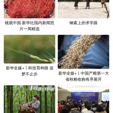
山东
河南
湖北
湖南
广东
广西
海南
重庆
镜观中国·新华社国内新闻照
钢索上的求学路
四川
贵州
云南
西藏
片一周精选
陕西
甘肃
青海
宁夏
新疆
内蒙古
黑龙江
多语种频道
新华全媒+丨科技育种路 追
新华全媒+丨中国产粮第一大
梦不止步
English
Español
Français
عربى
省秋粮收购有序展开
Русский язык
日本語
한국어
Deutsch
Português