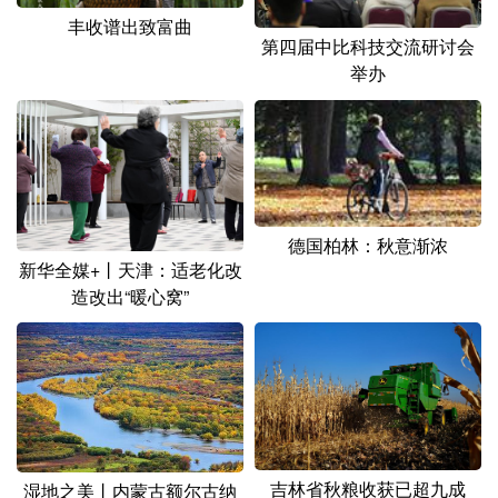
丰收谱出致富曲
第四届中比科技交流研讨会
举办
德国柏林：秋意渐浓
新华全媒+丨天津：适老化改
造改出“暖心窝”
吉林省秋粮收获已超九成
湿地之美丨内蒙古额尔古纳