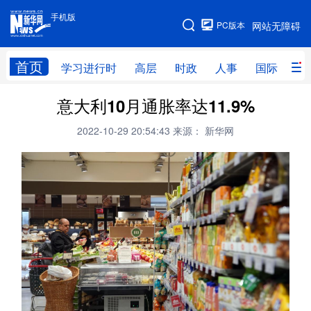
手机版
手机版
PC版本
网站无障碍
网站地图
首页
学习进行时
高层
时政
人事
国际
财
意大利10月通胀率达11.9%
学习进行时
高层
时政
人事
2022-10-29 20:54:43
来源： 新华网
国际
财经
网评
港澳
台湾
思客智库
全球连线
教育
科技
科创
量子
体育
文化
书画
健康
军事
访谈
视频
图片
政务
法律
中央文件
金融
汽车
食品
人居
信息化
数字经济