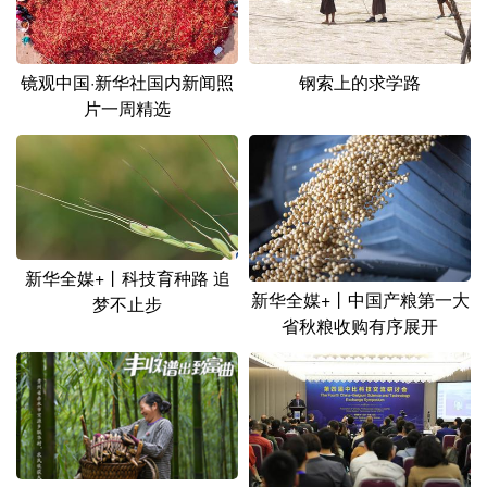
山东
河南
湖北
湖南
广东
广西
海南
重庆
镜观中国·新华社国内新闻照
钢索上的求学路
四川
贵州
云南
西藏
片一周精选
陕西
甘肃
青海
宁夏
新疆
内蒙古
黑龙江
多语种频道
新华全媒+丨科技育种路 追
新华全媒+丨中国产粮第一大
梦不止步
English
Español
Français
عربى
省秋粮收购有序展开
Русский язык
日本語
한국어
Deutsch
Português