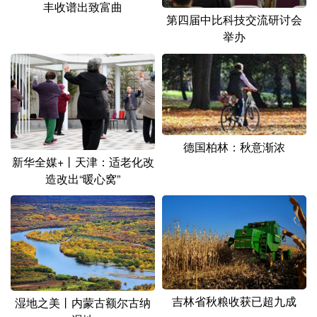
丰收谱出致富曲
第四届中比科技交流研讨会
举办
德国柏林：秋意渐浓
新华全媒+丨天津：适老化改
造改出“暖心窝”
吉林省秋粮收获已超九成
湿地之美丨内蒙古额尔古纳