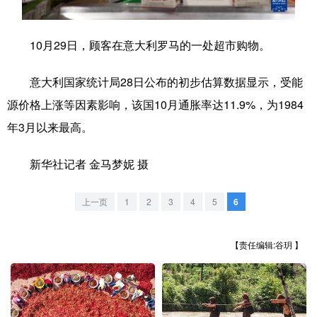
学术中国
乡村振兴
银龄
溯源中国
10月29日，顾客在意大利罗马的一处超市购物。
城市
旅游
能源
会展
意大利国家统计局28日公布的初步估算数据显示，受能
彩票
娱乐
时尚
悦读
源价格上涨等因素影响，该国10月通胀率达11.9%，为1984
公益
一带一路
亚太网
上市公司
年3月以来最高。
文化产业
新华社记者 金马梦妮 摄
地方频道
上一页
1
2
3
4
5
6
北京
天津
河北
山西
【责任编辑:谷玥 】
辽宁
吉林
上海
江苏
浙江
安徽
福建
江西