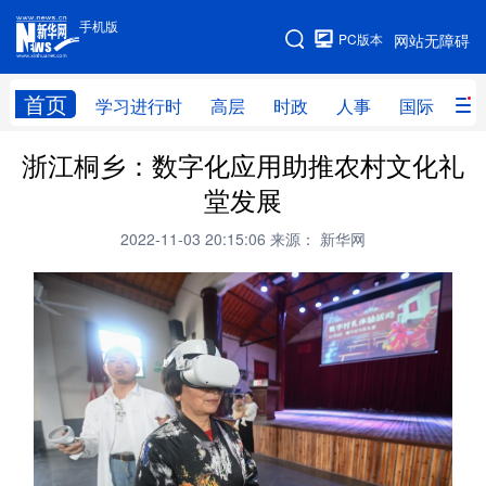
手机版
手机版
PC版本
网站无障碍
网站地图
首页
学习进行时
高层
时政
人事
国际
财
浙江桐乡：数字化应用助推农村文化礼
学习进行时
高层
时政
人事
堂发展
国际
财经
网评
港澳
2022-11-03 20:15:06
来源： 新华网
台湾
思客智库
全球连线
教育
科技
科创
量子
体育
文化
书画
健康
军事
访谈
视频
图片
政务
法律
中央文件
金融
汽车
食品
人居
信息化
数字经济