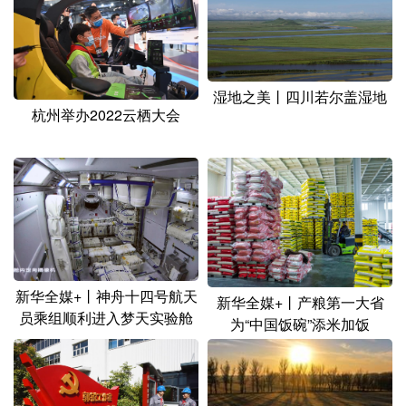
湿地之美丨四川若尔盖湿地
杭州举办2022云栖大会
新华全媒+丨神舟十四号航天
新华全媒+丨产粮第一大省
员乘组顺利进入梦天实验舱
为“中国饭碗”添米加饭