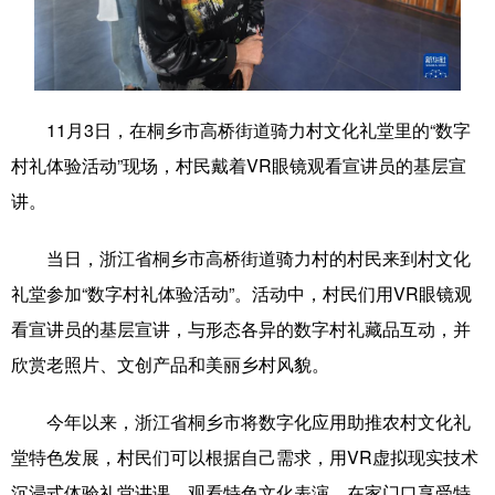
学术中国
乡村振兴
银龄
溯源中国
城市
旅游
能源
会展
11月3日，在桐乡市高桥街道骑力村文化礼堂里的“数字
彩票
娱乐
时尚
悦读
村礼体验活动”现场，村民戴着VR眼镜观看宣讲员的基层宣
公益
一带一路
亚太网
上市公司
讲。
文化产业
当日，浙江省桐乡市高桥街道骑力村的村民来到村文化
礼堂参加“数字村礼体验活动”。活动中，村民们用VR眼镜观
地方频道
看宣讲员的基层宣讲，与形态各异的数字村礼藏品互动，并
北京
天津
河北
山西
欣赏老照片、文创产品和美丽乡村风貌。
辽宁
吉林
上海
江苏
今年以来，浙江省桐乡市将数字化应用助推农村文化礼
浙江
安徽
福建
江西
堂特色发展，村民们可以根据自己需求，用VR虚拟现实技术
沉浸式体验礼堂讲课，观看特色文化表演，在家门口享受特