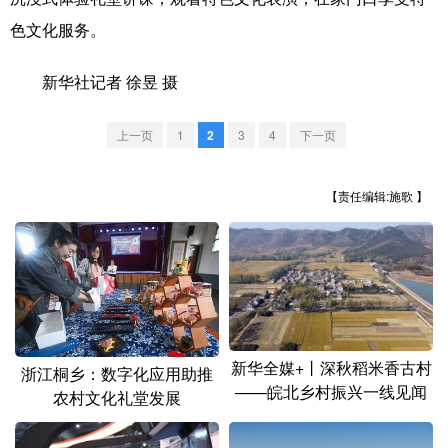
山东
河南
湖北
湖南
色文化服务。
广东
广西
海南
重庆
新华社记者 徐昱 摄
四川
贵州
云南
西藏
陕西
甘肃
青海
宁夏
上一页
1
2
3
4
下一页
新疆
内蒙古
黑龙江
【责任编辑:施歌 】
多语种频道
English
Español
Français
عربى
Русский язык
日本語
한국어
新华全媒+丨深秋稻米香古村
浙江桐乡：数字化应用助推
Deutsch
Português
——皖北乡村振兴一线见闻
农村文化礼堂发展