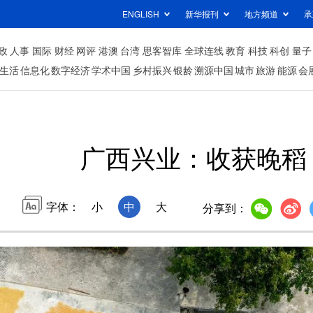
ENGLISH
新华报刊
地方频道
承
政
人事
国际
财经
网评
港澳
台湾
思客智库
全球连线
教育
科技
科创
量子
生活
信息化
数字经济
学术中国
乡村振兴
银龄
溯源中国
城市
旅游
能源
会
广西兴业：收获晚稻
字体：
小
中
大
分享到：