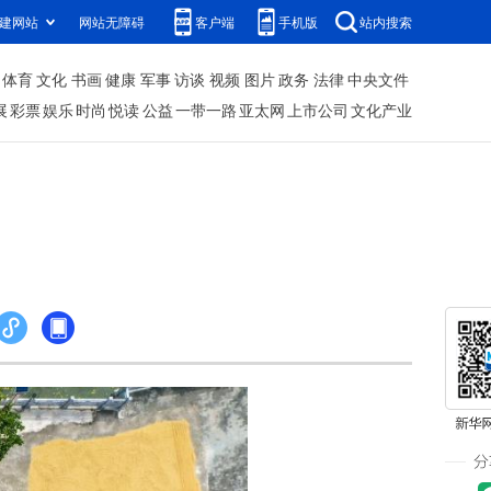
建网站
网站无障碍
客户端
手机版
站内搜索
体育
文化
书画
健康
军事
访谈
视频
图片
政务
法律
中央文件
展
彩票
娱乐
时尚
悦读
公益
一带一路
亚太网
上市公司
文化产业