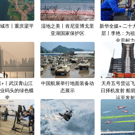
城市丨重庆梁平
湿地之美丨肯尼亚博戈里
新华全媒+·二十
亚湖国家保护区
层丨李艳：为祖
全贡献力
媒+丨武汉青山江
中国航展举行地面装备动
天舟五号货运飞
业码头的绿色蝶
态展示
日择机发射 船
变
运至发射