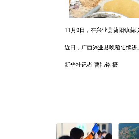
11月9日，在兴业县葵阳镇葵联
近日，广西兴业县晚稻陆续进入
新华社记者 曹祎铭 摄