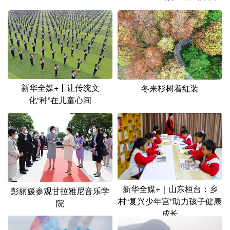
山东
河南
湖北
湖南
广东
广西
海南
重庆
四川
贵州
云南
西藏
陕西
甘肃
青海
宁夏
新华全媒+丨让传统文
冬来杉树着红装
新疆
内蒙古
黑龙江
化“种”在儿童心间
多语种频道
English
Español
Français
عربى
Русский язык
日本語
한국어
新华全媒+｜山东桓台：乡
彭丽媛参观甘拉雅尼音乐学
Deutsch
Português
村“复兴少年宫”助力孩子健康
院
成长