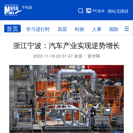
手机版
手机版
PC版本
网站无障碍
网站地图
首页
学习进行时
高层
时政
人事
国际
财
浙江宁波：汽车产业实现逆势增长
学习进行时
高层
时政
人事
2022-11-19 20:31:47
来源： 新华网
国际
财经
网评
港澳
台湾
思客智库
全球连线
教育
科技
科创
量子
体育
文化
书画
健康
军事
访谈
视频
图片
政务
法律
中央文件
金融
汽车
食品
人居
信息化
数字经济