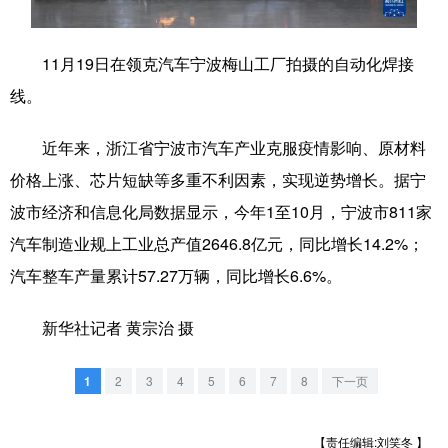
学术中国
乡村振兴
银龄
溯源中国
11月19日在领克汽车宁波梅山工厂拍摄的自动化焊接
城市
旅游
能源
会展
线。
彩票
娱乐
时尚
悦读
近年来，浙江省宁波市汽车产业克服疫情影响、原材料
公益
一带一路
亚太网
上市公司
价格上涨、芯片短缺等多重不利因素，实现逆势增长。据宁
文化产业
波市经济和信息化局数据显示，今年1至10月，宁波市811家
汽车制造业规上工业总产值2646.8亿元，同比增长14.2%；
汽车整车产量累计57.27万辆，同比增长6.6%。
地方频道
新华社记者 黄宗治 摄
北京
天津
河北
山西
辽宁
吉林
上海
江苏
1
2
3
4
5
6
7
8
下一页
浙江
安徽
福建
江西
【责任编辑:刘笑冬 】