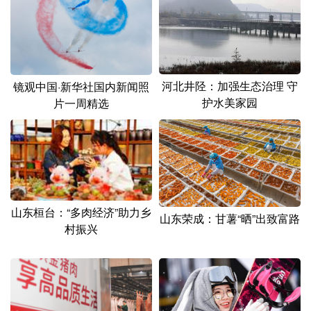
河北井陉：加强生态治理 守
镜观中国·新华社国内新闻照
护水美家园
片一周精选
山东桓台：“多肉经济”助力乡
山东荣成：甘薯“晒”出致富路
村振兴