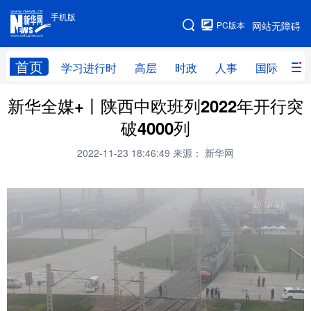
手机版
手机版
PC版本
网站无障碍
网站地图
首页
学习进行时
高层
时政
人事
国际
财
新华全媒+丨陕西中欧班列2022年开行突
学习进行时
高层
时政
人事
破4000列
国际
财经
网评
港澳
2022-11-23 18:46:49
来源： 新华网
台湾
思客智库
全球连线
教育
科技
科创
量子
体育
文化
书画
健康
军事
访谈
视频
图片
政务
法律
中央文件
金融
汽车
食品
人居
信息化
数字经济