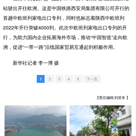
山东
河南
湖北
湖南
站驶出开往欧洲。这是中国铁路西安局集团有限公司开行的
广东
广西
海南
重庆
首趟中欧班列家电出口专列，同时也标志着陕西中欧班列
2022年开行突破4000列。此次中欧班列家电出口专列的开
四川
贵州
云南
西藏
行，为助力国内企业拓展海外市场，推动“中国智造”走向欧
陕西
甘肃
青海
宁夏
洲，促进“一带一路”沿线国家贸易互通起到积极作用。
新疆
内蒙古
黑龙江
新华社记者 李一博 摄
多语种频道
1
2
3
4
5
下一页
English
Español
Français
عربى
【责任编辑:刘笑冬 】
Русский язык
日本語
한국어
Deutsch
Português