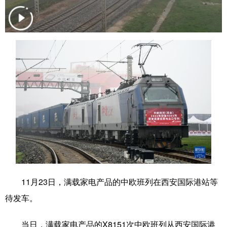
学术中国
乡村振兴
银龄
溯源中国
城市
旅游
能源
会展
彩票
娱乐
时尚
悦读
公益
一带一路
亚太网
上市公司
文化产业
地方频道
北京
天津
河北
山西
11月23日，满载家电产品的中欧班列在西安国际港站等
辽宁
吉林
上海
江苏
待发车。
浙江
安徽
福建
江西
当日，满载家电产品的X8151次中欧班列从西安国际港