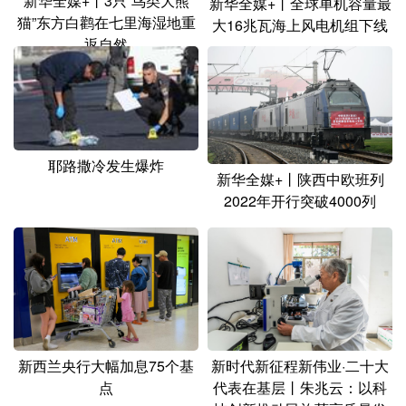
新华全媒+丨3只“鸟类大熊
新华全媒+丨全球单机容量最
猫”东方白鹳在七里海湿地重
大16兆瓦海上风电机组下线
返自然
耶路撒冷发生爆炸
新华全媒+丨陕西中欧班列
2022年开行突破4000列
新西兰央行大幅加息75个基
新时代新征程新伟业·二十大
点
代表在基层丨朱兆云：以科