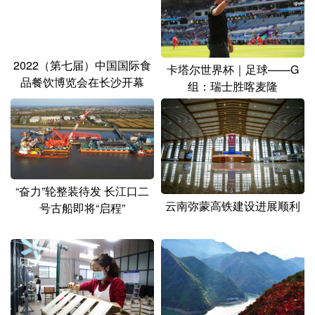
2022（第七届）中国国际食
卡塔尔世界杯｜足球——G
品餐饮博览会在长沙开幕
组：瑞士胜喀麦隆
“奋力”轮整装待发 长江口二
云南弥蒙高铁建设进展顺利
号古船即将“启程”