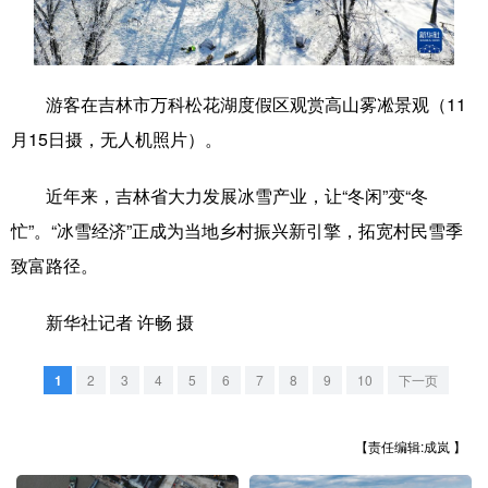
学术中国
乡村振兴
银龄
溯源中国
城市
旅游
能源
会展
游客在吉林市万科松花湖度假区观赏高山雾凇景观（11
彩票
娱乐
时尚
悦读
月15日摄，无人机照片）。
公益
一带一路
亚太网
上市公司
近年来，吉林省大力发展冰雪产业，让“冬闲”变“冬
文化产业
忙”。“冰雪经济”正成为当地乡村振兴新引擎，拓宽村民雪季
致富路径。
地方频道
新华社记者 许畅 摄
北京
天津
河北
山西
1
2
3
4
5
6
7
8
9
10
下一页
辽宁
吉林
上海
江苏
【责任编辑:成岚 】
浙江
安徽
福建
江西