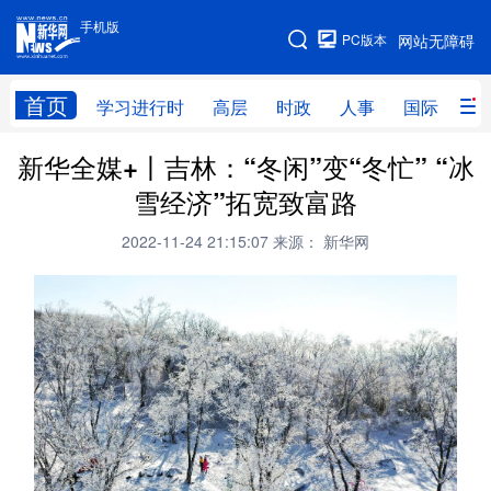
手机版
手机版
PC版本
网站无障碍
网站地图
首页
学习进行时
高层
时政
人事
国际
财
新华全媒+丨吉林：“冬闲”变“冬忙” “冰
学习进行时
高层
时政
人事
雪经济”拓宽致富路
国际
财经
网评
港澳
2022-11-24 21:15:07
来源： 新华网
台湾
思客智库
全球连线
教育
科技
科创
量子
体育
文化
书画
健康
军事
访谈
视频
图片
政务
法律
中央文件
金融
汽车
食品
人居
信息化
数字经济