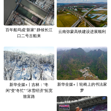
山东
河南
湖北
湖南
广东
广西
海南
重庆
四川
贵州
云南
西藏
百年船坞成“新家” 静候长江
云南弥蒙高铁建设进展顺利
陕西
甘肃
青海
宁夏
口二号古船来
新疆
内蒙古
黑龙江
多语种频道
English
Español
Français
عربى
Русский язык
日本語
한국어
新华全媒+丨轮椅上的书法家
新华全媒+丨吉林：“冬
梦
闲”变“冬忙” “冰雪经济”拓宽
Deutsch
Português
致富路