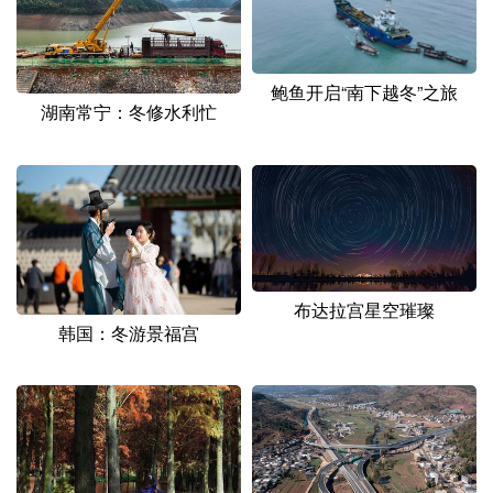
鲍鱼开启“南下越冬”之旅
湖南常宁：冬修水利忙
布达拉宫星空璀璨
韩国：冬游景福宫