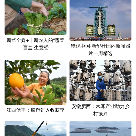
山东
河南
湖北
湖南
广东
广西
海南
重庆
四川
贵州
云南
西藏
新华全媒+丨新农人的“蔬菜
陕西
甘肃
青海
宁夏
镜观中国·新华社国内新闻照
盲盒”生意经
片一周精选
新疆
内蒙古
黑龙江
多语种频道
English
Español
Français
عربى
Русский язык
日本語
한국어
安徽肥西：木耳产业助力乡
江西信丰：脐橙进入收获季
村振兴
Deutsch
Português