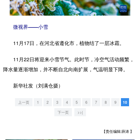
学术中国
乡村振兴
银龄
溯源中国
城市
旅游
能源
会展
微视界——小雪
彩票
娱乐
时尚
悦读
11月17日，在河北省遵化市，植物结了一层冰霜。
公益
一带一路
亚太网
上市公司
11月22日将迎来小雪节气。此时节，冷空气活动频繁，
文化产业
降水量逐渐增加，并不断自北向南扩展，气温明显下降。
新华社发（刘满仓摄）
地方频道
上一页
1
2
3
4
5
6
7
8
9
10
北京
天津
河北
山西
下一页
>>|
辽宁
吉林
上海
江苏
浙江
安徽
福建
江西
【责任编辑:薛涛 】