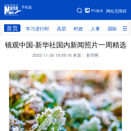
手机版
手机版
PC版本
网站无障碍
网站地图
首页
学习进行时
高层
时政
人事
国际
财
镜观中国·新华社国内新闻照片一周精选
学习进行时
高层
时政
人事
2022-11-26 19:09:16
来源： 新华网
国际
财经
网评
港澳
台湾
思客智库
全球连线
教育
科技
科创
量子
体育
文化
书画
健康
军事
访谈
视频
图片
政务
法律
中央文件
金融
汽车
食品
人居
信息化
数字经济