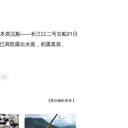
木质沉船——长江口二号古船21日
体已局部露出水面，初露真容。
>>|
【责任编辑:薛涛 】