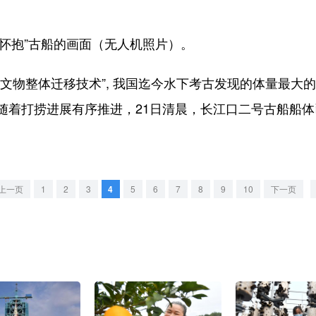
“怀抱”古船的画面（无人机照片）。
物整体迁移技术”, 我国迄今水下考古发现的体量最大的
随着打捞进展有序推进，21日清晨，长江口二号古船船
上一页
1
2
3
4
5
6
7
8
9
10
下一页