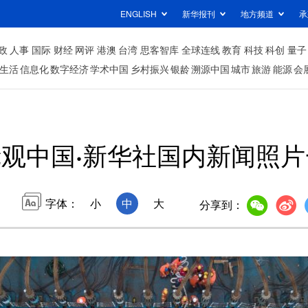
ENGLISH
新华报刊
地方频道
承
政
人事
国际
财经
网评
港澳
台湾
思客智库
全球连线
教育
科技
科创
量子
生活
信息化
数字经济
学术中国
乡村振兴
银龄
溯源中国
城市
旅游
能源
会
镜观中国·新华社国内新闻照
字体：
小
中
大
分享到：