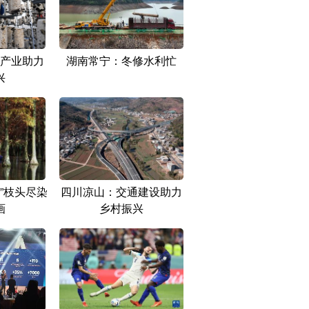
产业助力
湖南常宁：冬修水利忙
兴
”枝头尽染
四川凉山：交通建设助力
画
乡村振兴