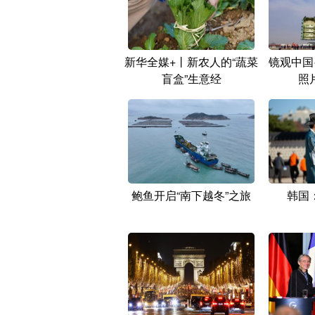
新华全媒+丨新农人的“蔬菜
镜观中国
盲盒”生意经
照
鲍鱼开启“南下越冬”之旅
韩国