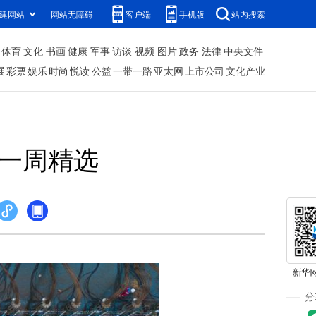
建网站
网站无障碍
客户端
手机版
站内搜索
体育
文化
书画
健康
军事
访谈
视频
图片
政务
法律
中央文件
展
彩票
娱乐
时尚
悦读
公益
一带一路
亚太网
上市公司
文化产业
片一周精选