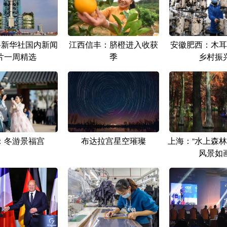
·新华社国内新闻
江西信丰：脐橙进入收获
安徽肥西：木耳
片一周精选
季
乡村振
：冬游景福宫
布达拉宫星空璀璨
上海：“水上森林
风景如