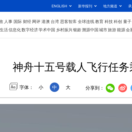
ENGLISH
新华报刊
地方频道
承
政
人事
国际
财经
网评
港澳
台湾
思客智库
全球连线
教育
科技
科创
量子
生活
信息化
数字经济
学术中国
乡村振兴
银龄
溯源中国
城市
旅游
能源
会
神舟十五号载人飞行任务
字体：
小
中
大
分享到：