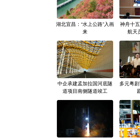
湖北宜昌：“水上公路”入画
神舟十五
来
航天
中企承建孟加拉国河底隧
多元粤剧
道项目南侧隧道竣工