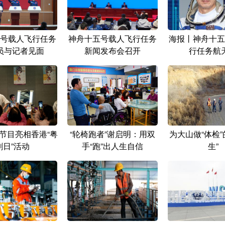
号载人飞行任务
神舟十五号载人飞行任务
海报丨神舟十五
员与记者见面
新闻发布会召开
行任务航
节目亮相香港“粤
“轮椅跑者”谢启明：用双
为大山做“体检”
剧日”活动
手“跑”出人生自信
生”