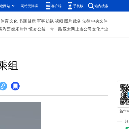
建网站
网站无障碍
客户端
手机版
站内搜索
体育
文化
书画
健康
军事
访谈
视频
图片
政务
法律
中央文件
展
彩票
娱乐
时尚
悦读
公益
一带一路
亚太网
上市公司
文化产业
乘组