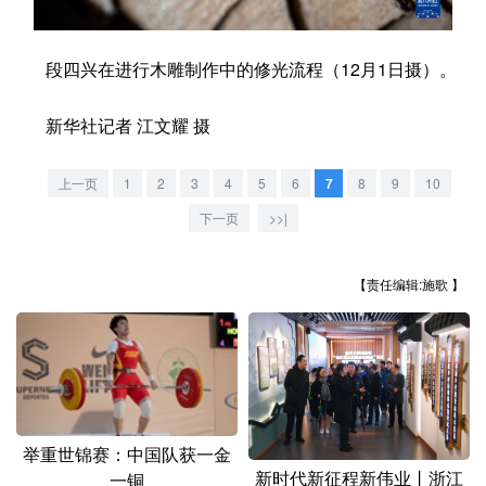
学术中国
乡村振兴
银龄
溯源中国
段四兴在进行木雕制作中的修光流程（12月1日摄）。
城市
旅游
能源
会展
新华社记者 江文耀 摄
彩票
娱乐
时尚
悦读
公益
一带一路
亚太网
上市公司
上一页
1
2
3
4
5
6
7
8
9
10
下一页
>>|
文化产业
【责任编辑:施歌 】
地方频道
北京
天津
河北
山西
辽宁
吉林
上海
江苏
浙江
安徽
福建
江西
举重世锦赛：中国队获一金
新时代新征程新伟业丨浙江
一铜