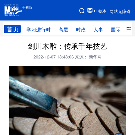
手机版
手机版
PC版本
网站无障碍
网站地图
首页
学习进行时
高层
时政
人事
国际
财
剑川木雕：传承千年技艺
学习进行时
高层
时政
人事
2022-12-07 18:48:06
来源： 新华网
国际
财经
网评
港澳
台湾
思客智库
全球连线
教育
科技
科创
量子
体育
文化
书画
健康
军事
访谈
视频
图片
政务
法律
中央文件
金融
汽车
食品
人居
信息化
数字经济