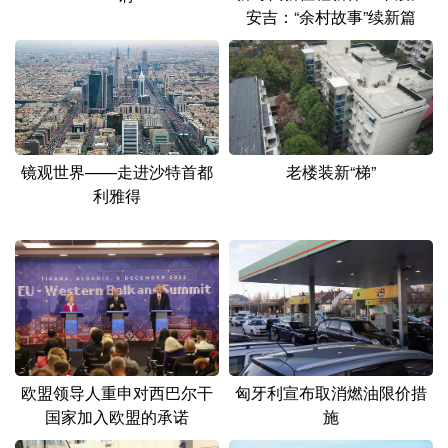
山东
河南
湖北
湖南
安吉：“余村故事”续新篇
广东
广西
海南
重庆
四川
贵州
云南
西藏
陕西
甘肃
青海
宁夏
镜观世界——走进沙特首都
老楼装新“梯”
新疆
内蒙古
黑龙江
利雅得
多语种频道
English
Español
Français
عربى
Русский язык
日本語
한국어
Deutsch
Português
欧盟领导人重申对西巴尔干
匈牙利宣布取消燃油限价措
国家加入欧盟的承诺
施