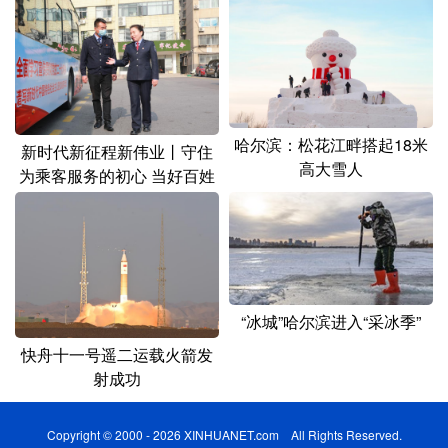
哈尔滨：松花江畔搭起18米
新时代新征程新伟业丨守住
高大雪人
为乘客服务的初心 当好百姓
的“专职司机”
“冰城”哈尔滨进入“采冰季”
快舟十一号遥二运载火箭发
射成功
Copyright © 2000 - 2026 XINHUANET.com All Rights Reserved.