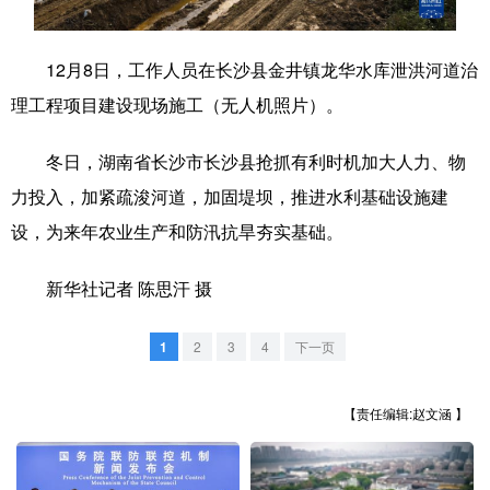
学术中国
乡村振兴
银龄
溯源中国
12月8日，工作人员在长沙县金井镇龙华水库泄洪河道治
城市
旅游
能源
会展
理工程项目建设现场施工（无人机照片）。
彩票
娱乐
时尚
悦读
冬日，湖南省长沙市长沙县抢抓有利时机加大人力、物
公益
一带一路
亚太网
上市公司
力投入，加紧疏浚河道，加固堤坝，推进水利基础设施建
文化产业
设，为来年农业生产和防汛抗旱夯实基础。
新华社记者 陈思汗 摄
地方频道
1
2
3
4
下一页
北京
天津
河北
山西
辽宁
吉林
上海
江苏
【责任编辑:赵文涵 】
浙江
安徽
福建
江西