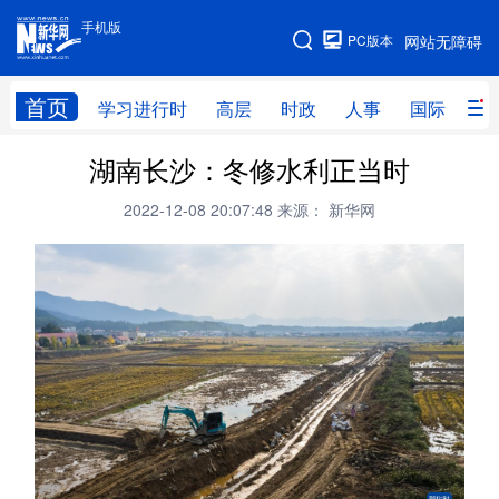
手机版
手机版
PC版本
网站无障碍
网站地图
首页
学习进行时
高层
时政
人事
国际
财
湖南长沙：冬修水利正当时
学习进行时
高层
时政
人事
2022-12-08 20:07:48
来源： 新华网
国际
财经
网评
港澳
台湾
思客智库
全球连线
教育
科技
科创
量子
体育
文化
书画
健康
军事
访谈
视频
图片
政务
法律
中央文件
金融
汽车
食品
人居
信息化
数字经济