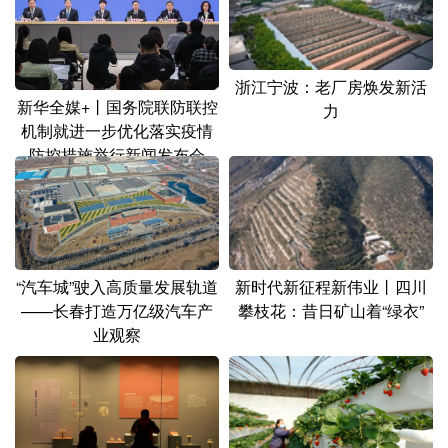
山东
河南
湖北
湖南
广东
广西
海南
重庆
浙江宁波：老厂房焕发新活
四川
贵州
云南
西藏
新华全媒+丨国务院联防联控
力
机制就进一步优化落实疫情
陕西
甘肃
青海
宁夏
防控措施举行新闻发布会
新疆
内蒙古
黑龙江
多语种频道
“汽车城”驶入高质量发展轨道
新时代新征程新伟业丨四川
English
Español
Français
عربى
——长春打造万亿级汽车产
攀枝花：昔日矿山着“绿衣”
业观察
Русский язык
日本語
한국어
Deutsch
Português