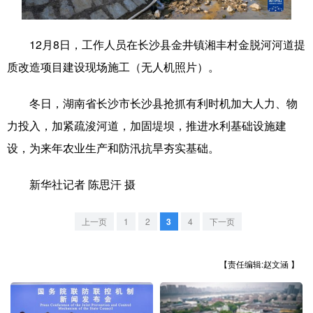
学术中国
乡村振兴
银龄
溯源中国
12月8日，工作人员在长沙县金井镇湘丰村金脱河河道提
城市
旅游
能源
会展
质改造项目建设现场施工（无人机照片）。
彩票
娱乐
时尚
悦读
冬日，湖南省长沙市长沙县抢抓有利时机加大人力、物
公益
一带一路
亚太网
上市公司
力投入，加紧疏浚河道，加固堤坝，推进水利基础设施建
文化产业
设，为来年农业生产和防汛抗旱夯实基础。
新华社记者 陈思汗 摄
地方频道
上一页
1
2
3
4
下一页
北京
天津
河北
山西
辽宁
吉林
上海
江苏
【责任编辑:赵文涵 】
浙江
安徽
福建
江西