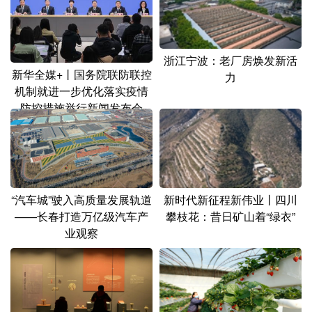
山东
河南
湖北
湖南
广东
广西
海南
重庆
浙江宁波：老厂房焕发新活
四川
贵州
云南
西藏
新华全媒+丨国务院联防联控
力
机制就进一步优化落实疫情
陕西
甘肃
青海
宁夏
防控措施举行新闻发布会
新疆
内蒙古
黑龙江
多语种频道
“汽车城”驶入高质量发展轨道
新时代新征程新伟业丨四川
English
Español
Français
عربى
——长春打造万亿级汽车产
攀枝花：昔日矿山着“绿衣”
业观察
Русский язык
日本語
한국어
Deutsch
Português