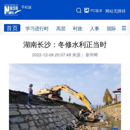
手机版
手机版
PC版本
网站无障碍
网站地图
首页
学习进行时
高层
时政
人事
国际
财
湖南长沙：冬修水利正当时
学习进行时
高层
时政
人事
2022-12-08 20:07:48
来源： 新华网
国际
财经
网评
港澳
台湾
思客智库
全球连线
教育
科技
科创
量子
体育
文化
书画
健康
军事
访谈
视频
图片
政务
法律
中央文件
金融
汽车
食品
人居
信息化
数字经济