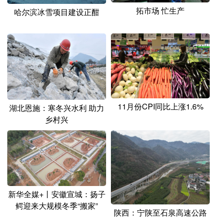
拓市场 忙生产
哈尔滨冰雪项目建设正酣
11月份CPI同比上涨1.6%
湖北恩施：寒冬兴水利 助力
乡村兴
新华全媒+丨安徽宣城：扬子
鳄迎来大规模冬季“搬家”
陕西：宁陕至石泉高速公路