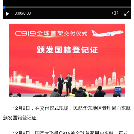
学术中国
乡村振兴
银龄
溯源中国
0:00
/0:00
城市
旅游
能源
会展
彩票
娱乐
时尚
悦读
公益
一带一路
亚太网
上市公司
文化产业
地方频道
北京
天津
河北
山西
12月9日，在交付仪式现场，民航华东地区管理局向东航
辽宁
吉林
上海
江苏
颁发国籍登记证。
浙江
安徽
福建
江西
12月9日，国产大飞机C919的全球首家用户东航，正式