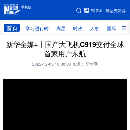
手机版
手机版
PC版本
网站无障碍
网站地图
首页
学习进行时
高层
时政
人事
国际
财
新华全媒+丨国产大飞机C919交付全球
学习进行时
高层
时政
人事
首家用户东航
国际
财经
网评
港澳
2022-12-09 18:38:06
来源： 新华网
台湾
思客智库
全球连线
教育
科技
科创
量子
体育
文化
书画
健康
军事
访谈
视频
图片
政务
法律
中央文件
金融
汽车
食品
人居
信息化
数字经济