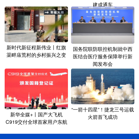
建成通车
新时代新征程新伟业丨红旗
国务院联防联控机制就中西
渠畔庙荒村的乡村振兴之变
医结合医疗服务保障举行新
闻发布会
“一箭十四星”！捷龙三号运载
新华全媒+丨国产大飞机
火箭首飞成功
C919交付全球首家用户东航