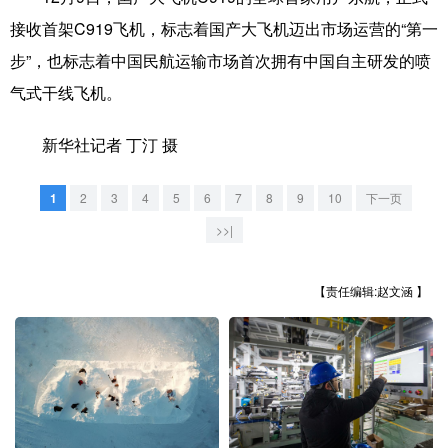
山东
河南
湖北
湖南
接收首架C919飞机，标志着国产大飞机迈出市场运营的“第一
广东
广西
海南
重庆
步”，也标志着中国民航运输市场首次拥有中国自主研发的喷
四川
贵州
云南
西藏
气式干线飞机。
陕西
甘肃
青海
宁夏
新华社记者 丁汀 摄
新疆
内蒙古
黑龙江
1
2
3
4
5
6
7
8
9
10
下一页
>>|
多语种频道
【责任编辑:赵文涵 】
English
Español
Français
عربى
Русский язык
日本語
한국어
Deutsch
Português