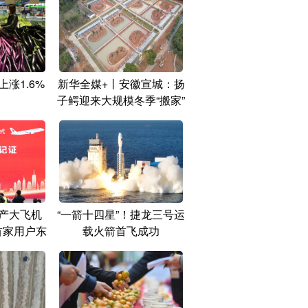
上涨1.6%
新华全媒+丨安徽宣城：扬
子鳄迎来大规模冬季“搬家”
产大飞机
“一箭十四星”！捷龙三号运
首家用户东
载火箭首飞成功