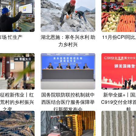
市场 忙生产
湖北恩施：寒冬兴水利 助
11月份CPI同比
力乡村兴
征程新伟业丨红
国务院联防联控机制就中
新华全媒+丨国
荒村的乡村振兴
西医结合医疗服务保障举
C919交付全球
之变
行新闻发布会
航