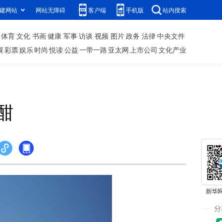
建网站
网站无障碍
客户端
手机版
站内搜索
体育
文化
书画
健康
军事
访谈
视频
图片
政务
法律
中央文件
展
彩票
娱乐
时尚
悦读
公益
一带一路
亚太网
上市公司
文化产业
酣