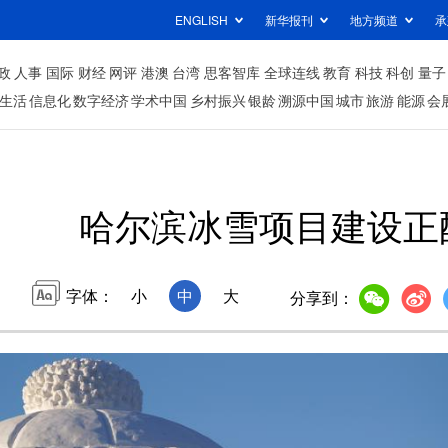
ENGLISH
新华报刊
地方频道
承
政
人事
国际
财经
网评
港澳
台湾
思客智库
全球连线
教育
科技
科创
量子
生活
信息化
数字经济
学术中国
乡村振兴
银龄
溯源中国
城市
旅游
能源
会
哈尔滨冰雪项目建设正
字体：
小
中
大
分享到：