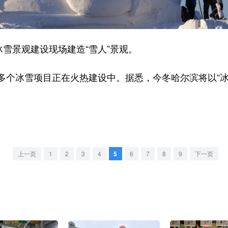
雪景观建设现场建造“雪人”景观。
冰雪项目正在火热建设中。据悉，今冬哈尔滨将以“冰
上一页
1
2
3
4
5
6
7
8
9
下一页