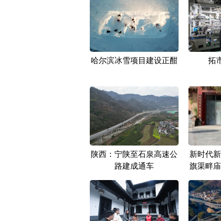
哈尔滨冰雪项目建设正酣
拓
陕西：宁陕至石泉高速公
新时代新
路建成通车
旗渠畔庙