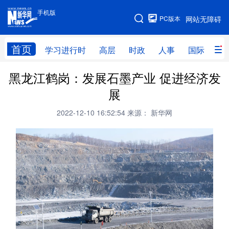
手机版
手机版
PC版本
网站无障碍
网站地图
首页
学习进行时
高层
时政
人事
国际
财
黑龙江鹤岗：发展石墨产业 促进经济发
学习进行时
高层
时政
人事
展
国际
财经
网评
港澳
2022-12-10 16:52:54
来源： 新华网
台湾
思客智库
全球连线
教育
科技
科创
量子
体育
文化
书画
健康
军事
访谈
视频
图片
政务
法律
中央文件
金融
汽车
食品
人居
信息化
数字经济