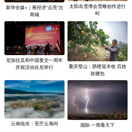
山东
河南
湖北
湖南
太阳岛雪博会雪雕创作进行
新华全媒+｜夜经济“点亮”古
时
商城
广东
广西
海南
重庆
四川
贵州
云南
西藏
陕西
甘肃
青海
宁夏
新疆
内蒙古
黑龙江
尼加拉瓜和中国复交一周年
重庆璧山：脐橙迎丰收 百姓
庆祝活动在尼举行
鼓腰包
多语种频道
English
Español
Français
عربى
Русский язык
日本語
한국어
Deutsch
Português
云南临沧：苍茫云海间
国际·一周看天下