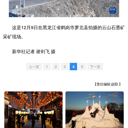
学术中国
乡村振兴
银龄
溯源中国
城市
旅游
能源
会展
这是12月9日在黑龙江省鹤岗市萝北县拍摄的云山石墨矿
彩票
娱乐
时尚
悦读
采矿现场。
公益
一带一路
亚太网
上市公司
新华社记者 谢剑飞 摄
文化产业
上一页
1
2
3
4
5
下一页
地方频道
【责任编辑:赵阳 】
北京
天津
河北
山西
辽宁
吉林
上海
江苏
浙江
安徽
福建
江西