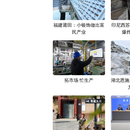
福建莆田：小银饰做出富
印尼西苏
民产业
爆
拓市场 忙生产
湖北恩施