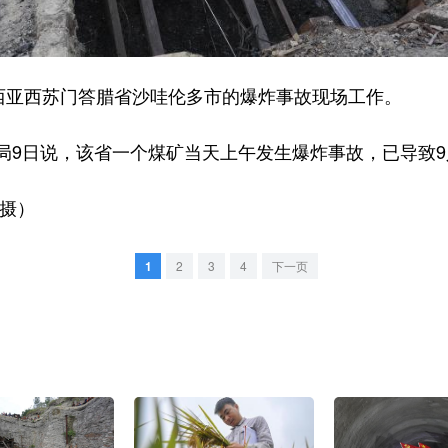
亚西苏门答腊省沙哇伦多市的爆炸事故现场工作。
9日说，该省一个煤矿当天上午发生爆炸事故，已导致9
摄）
1
2
3
4
下一页