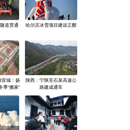
隧道贯通
哈尔滨冰雪项目建设正酣
徽宣城：扬
陕西：宁陕至石泉高速公
季“搬家”
路建成通车