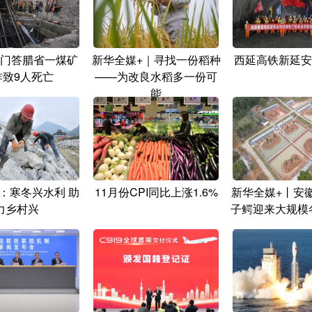
门答腊省一煤矿
新华全媒+｜寻找一份稻种
西延高铁新延安
炸致9人死亡
——为改良水稻多一份可
能
：寒冬兴水利 助
11月份CPI同比上涨1.6%
新华全媒+丨安
力乡村兴
子鳄迎来大规模冬