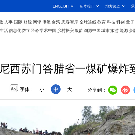
ENGLISH
新华报刊
地方频道
承
政
人事
国际
财经
网评
港澳
台湾
思客智库
全球连线
教育
科技
科创
量子
生活
信息化
数字经济
学术中国
乡村振兴
银龄
溯源中国
城市
旅游
能源
会
尼西苏门答腊省一煤矿爆炸
字体：
小
中
大
分享到：