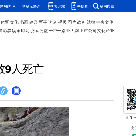
建网站
网站无障碍
客户端
手机版
站内搜索
体育
文化
书画
健康
军事
访谈
视频
图片
政务
法律
中央文件
展
彩票
娱乐
时尚
悦读
公益
一带一路
亚太网
上市公司
文化产业
致9人死亡