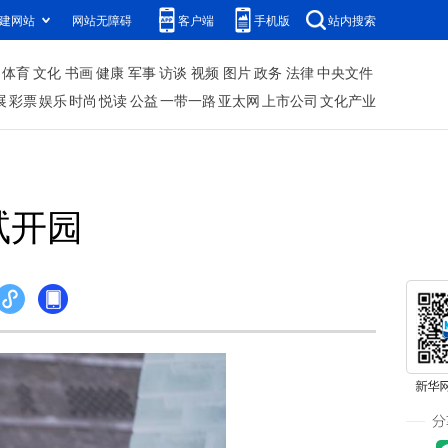
建网站
网站无障碍
客户端
手机版
站内搜索
体育
文化
书画
健康
军事
访谈
视频
图片
政务
法律
中央文件
展
彩票
娱乐
时尚
悦读
公益
一带一路
亚太网
上市公司
文化产业
试开园