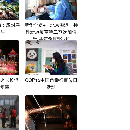
海：应对寒
新华全媒+丨北京海淀：接
民生
种新冠疫苗第二剂次加强
针 共筑免疫“长城”
火《长恨
COP15中国角举行宣传日
复演
活动