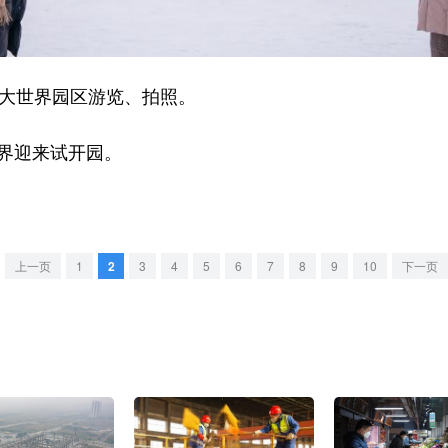
大世界园区游览、拍照。
界迎来试开园。
上一页
1
2
3
4
5
6
7
8
9
10
下一页