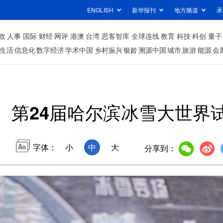
ENGLISH
新华报刊
地方频道
承
政
人事
国际
财经
网评
港澳
台湾
思客智库
全球连线
教育
科技
科创
量子
生活
信息化
数字经济
学术中国
乡村振兴
银龄
溯源中国
城市
旅游
能源
会
第24届哈尔滨冰雪大世界
字体：
小
中
大
分享到：