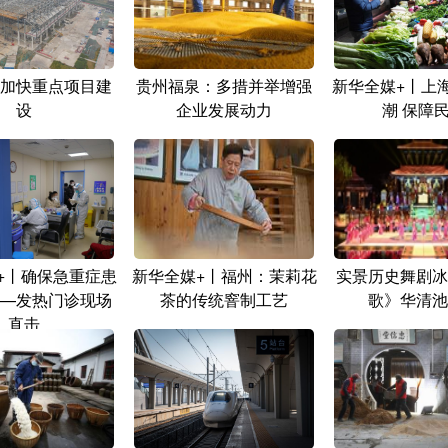
加快重点项目建
贵州福泉：多措并举增强
新华全媒+丨上
设
企业发展动力
潮 保障
+丨确保急重症患
新华全媒+丨福州：茉莉花
实景历史舞剧冰
—发热门诊现场
茶的传统窨制工艺
歌》华清池
直击